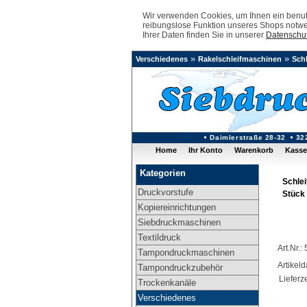
Wir verwenden Cookies, um Ihnen ein benutz
reibungslose Funktion unseres Shops notwe
Ihrer Daten finden Sie in unserer
Datenschut
»
»
Verschiedenes
Rakelschleifmaschinen
Sch
Daimlerstraße 28-32
32
Home
Ihr Konto
Warenkorb
Kasse
Kategorien
Schle
Druckvorstufe
Stück
Kopiereinrichtungen
Siebdruckmaschinen
Textildruck
Art.Nr.
Tampondruckmaschinen
Artikel
Tampondruckzubehör
Lieferze
Trockenkanäle
Verschiedenes