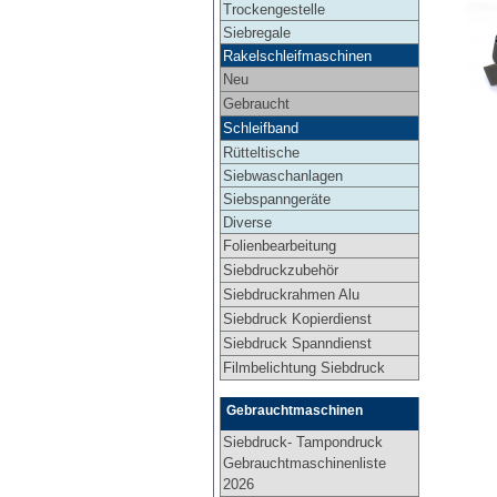
Trockengestelle
Siebregale
Rakelschleifmaschinen
Neu
Gebraucht
Schleifband
Rütteltische
Siebwaschanlagen
Siebspanngeräte
Diverse
Folienbearbeitung
Siebdruckzubehör
Siebdruckrahmen Alu
Siebdruck Kopierdienst
Siebdruck Spanndienst
Filmbelichtung Siebdruck
Gebrauchtmaschinen
Siebdruck- Tampondruck
Gebrauchtmaschinenliste
2026