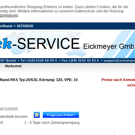
erfreundliches Shopping-Erlebnis zu bieten. Dazu zählen Cookies, die für die
ndig sind. Weitere Informationen zu unserem Datenschutz und der Nutzung
zerklärung
.
»
leifband
567320530
257 Bünde
Tel:+(49) 5223 68 50 0
Fax:+(49) 5223 63 93 6
support@eickmeye
Merkzettel
ifband RKS Typ 20/530, Körnung: 320, VPE: 10
Preise nach Anmel
sich
: 567320530
datenblatt drucken
it:
1 - 3 Tage nach Zahlungseingang