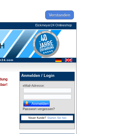
Verstanden
Eickmeyer24 Onlineshop
r24.com
Anmelden / Login
dung
tbar!
eMail-Adresse:
Passwort vergessen?
Neuer Kunde?
Starten Sie hier.