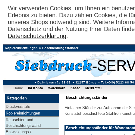
Wir verwenden Cookies, um Ihnen ein benutzer
Erlebnis zu bieten. Dazu zählen Cookies, die fü
unseres Shops notwendig sind. Weitere Inform
Datenschutz und der Nutzung Ihrer Daten finde
Datenschutzerklärung
.
»
Kopiereinrichtungen
Beschichtungsständer
Daimlerstraße 28-32
32257 Bünde
Tel:+(49) 5223 68 50
Home
Ihr Konto
Warenkorb
Kasse
Merkzettel
Beschichtungsständer
Kategorien
Druckvorstufe
Einfacher Ständer zur Aufnahme der Si
Kopiereinrichtungen
Kunststoffbeschichtete Stahlrohrkonstru
Retuschier- und
Beschichtungswand
Beschichtungsständer für Wandmon
Entwicklungs /