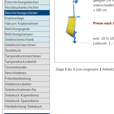
geeignet zur
Entschichtungsbecken
unterschiedli
Hochdruckentschichter
x 180 cm
Beschichtungsständer
Kopieranlage
Preise nach 
Vakuum Kopierrahmen
Belichtungsgerät
Belichtungslampen
exkl. 19 % US
Siebtrockenschrank
Lieferzeit: 1
Siebdruckmaschinen
Textildruck
Tampondruckmaschinen
Tampondruckzubehör
Trockenkanäle
Zeige
1
bis
1
(von insgesamt
1
Artikeln
Verschiedenes
Folienbearbeitung
Siebdruckzubehör
Siebdruckrahmen Alu
Siebdruck Kopierdienst
Siebdruck Spanndienst
Filmbelichtung Siebdruck