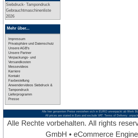
Siebdruck- Tampondruck
Gebrauchtmaschinenliste
2026
Mehr über...
Impressum
Privatsphäre und Datenschutz
Unsere AGB's
Unsere Partner
Verpackungs- und
Versandkosten
Messevideos
Karriere
Kontakt
Faxbestellung
Anwendervideos Siebdruck &
Tampondruck
Lieferprogramm
Presse
Alle hier genannten Preise verstehen sich in EURO unverpackt ab Werk Bü
All prices are stated in Euro and exclude VAT. Terms of Delivery: unpac
Alle Rechte vorbehalten. All rights res
GmbH • eCommerce Engine