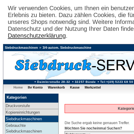
Wir verwenden Cookies, um Ihnen ein benutzer
Erlebnis zu bieten. Dazu zählen Cookies, die fü
unseres Shops notwendig sind. Weitere Inform
Datenschutz und der Nutzung Ihrer Daten finde
Datenschutzerklärung
.
»
Siebdruckmaschinen
3/4-autom. Siebdruckmaschine
Daimlerstraße 28-32
32257 Bünde
Tel:+(49) 5223 68 50
Home
Ihr Konto
Warenkorb
Kasse
Merkzettel
Kategorien
Druckvorstufe
Kategori
Kopiereinrichtungen
Siebdruckmaschinen
Die Suche ergab keine genauen Treffer.
Gebrauchte
Möchten Sie nocheinmal Suchen?
Siebdruckmaschinen