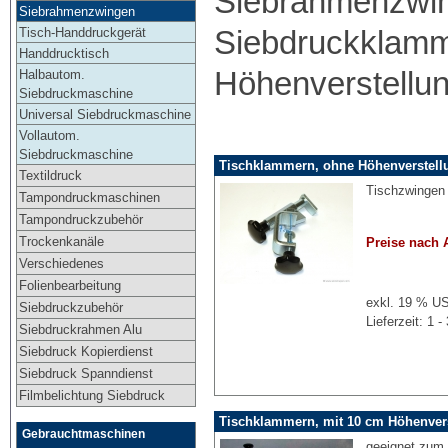
Siebrahmenzwin
Siebrahmenzwingen
Tisch-Handdruckgerät
Siebdruckklamm
Handdrucktisch
Höhenverstellu
Halbautom.
Siebdruckmaschine
Universal Siebdruckmaschine
Vollautom.
Siebdruckmaschine
Tischklammern, ohne Höhenverstellu
Textildruck
Tischzwingen
Tampondruckmaschinen
Tampondruckzubehör
Trockenkanäle
Preise nach 
Verschiedenes
Folienbearbeitung
exkl. 19 % US
Siebdruckzubehör
Lieferzeit: 1
Siebdruckrahmen Alu
Siebdruck Kopierdienst
Siebdruck Spanndienst
Filmbelichtung Siebdruck
Tischklammern, mit 10 cm Höhenvers
Gebrauchtmaschinen
geeignet zum