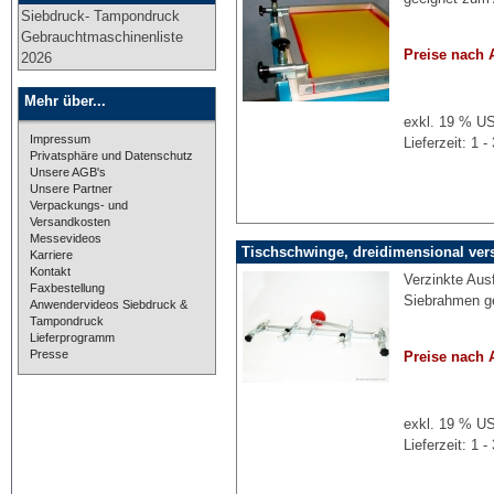
Siebdruck- Tampondruck
Gebrauchtmaschinenliste
Preise nach 
2026
Mehr über...
exkl. 19 % US
Impressum
Lieferzeit: 1
Privatsphäre und Datenschutz
Unsere AGB's
Unsere Partner
Verpackungs- und
Versandkosten
Messevideos
Tischschwinge, dreidimensional vers
Karriere
Kontakt
Verzinkte Aus
Faxbestellung
Siebrahmen g
Anwendervideos Siebdruck &
Tampondruck
Lieferprogramm
Presse
Preise nach 
exkl. 19 % US
Lieferzeit: 1