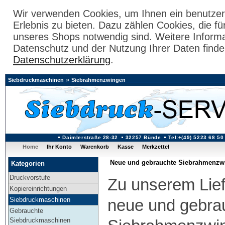
Wir verwenden Cookies, um Ihnen ein benutzer
Erlebnis zu bieten. Dazu zählen Cookies, die fü
unseres Shops notwendig sind. Weitere Inform
Datenschutz und der Nutzung Ihrer Daten finde
Datenschutzerklärung
.
»
Siebdruckmaschinen
Siebrahmenzwingen
Daimlerstraße 28-32
32257 Bünde
Tel:+(49) 5223 68 50
Home
Ihr Konto
Warenkorb
Kasse
Merkzettel
Neue und gebrauchte Siebrahmenzw
Kategorien
Druckvorstufe
Zu unserem Lie
Kopiereinrichtungen
Siebdruckmaschinen
neue und gebra
Gebrauchte
Siebdruckmaschinen