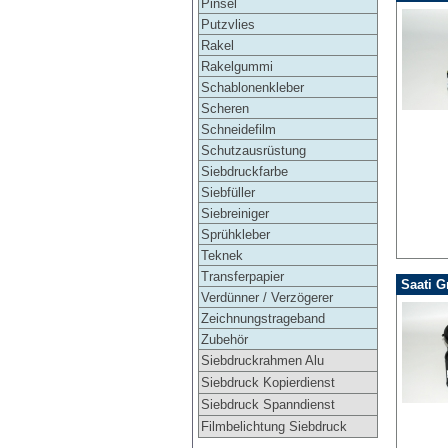
Pinsel
Putzvlies
Rakel
Rakelgummi
Schablonenkleber
Scheren
Schneidefilm
Schutzausrüstung
Siebdruckfarbe
Siebfüller
Siebreiniger
Sprühkleber
Teknek
Transferpapier
Saati G
Verdünner / Verzögerer
Zeichnungstrageband
Zubehör
Siebdruckrahmen Alu
Siebdruck Kopierdienst
Siebdruck Spanndienst
Filmbelichtung Siebdruck