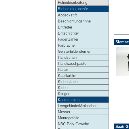
Folienbearbeitung
Siebdruckzubehör
Abdeckstift
Beschichtungsrinne
Entfetter
Entschichter
Fadenzähler
Siemac-
Farbfächer
Geisterbildentferner
Handschuh
Handwaschpaste
Härter
Kapillarfilm
Klebebänder
Kleber
Klingen
Kopierschicht
Leergebinde/Mixbecher
Messer
Montagefolie
NBC Poly-Gewebe
Saati G