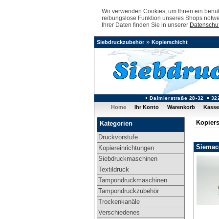
Wir verwenden Cookies, um Ihnen ein benutz
reibungslose Funktion unseres Shops notwe
Ihrer Daten finden Sie in unserer
Datenschut
»
Siebdruckzubehör
Kopierschicht
Daimlerstraße 28-32
32
Home
Ihr Konto
Warenkorb
Kasse
Kopiers
Kategorien
Druckvorstufe
Siemac-
Kopiereinrichtungen
Siebdruckmaschinen
Textildruck
Tampondruckmaschinen
Tampondruckzubehör
Trockenkanäle
Verschiedenes