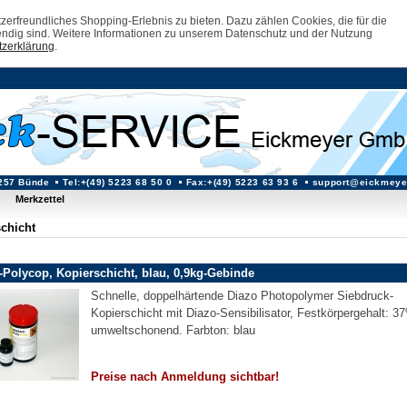
erfreundliches Shopping-Erlebnis zu bieten. Dazu zählen Cookies, die für die
ndig sind. Weitere Informationen zu unserem Datenschutz und der Nutzung
zerklärung
.
257 Bünde
Tel:+(49) 5223 68 50 0
Fax:+(49) 5223 63 93 6
support@eickmeye
Merkzettel
chicht
Polycop, Kopierschicht, blau, 0,9kg-Gebinde
Schnelle, doppelhärtende Diazo Photopolymer Siebdruck-
Kopierschicht mit Diazo-Sensibilisator, Festkörpergehalt: 3
umweltschonend. Farbton: blau
Preise nach Anmeldung sichtbar!