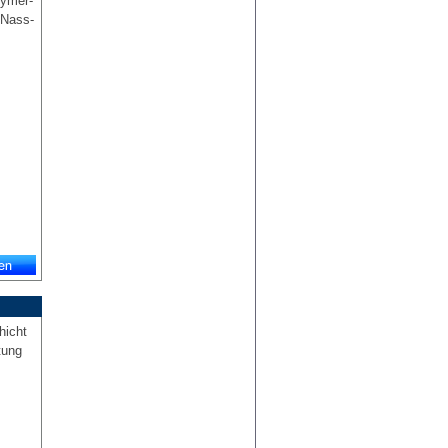
lymer-
 Nass-
hicht
tung