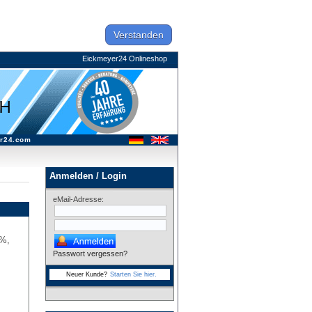
Verstanden
Eickmeyer24 Onlineshop
r24.com
Anmelden / Login
eMail-Adresse:
7%,
Passwort vergessen?
Neuer Kunde?
Starten Sie hier.