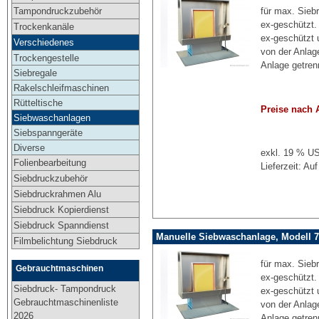
für max. Sieb
Tampondruckzubehör
ex-geschützt.
Trockenkanäle
ex-geschützt 
Verschiedenes
von der Anlag
Trockengestelle
Anlage getren
Siebregale
Rakelschleifmaschinen
Rütteltische
Preise nach 
Siebwaschanlagen
Siebspanngeräte
Diverse
exkl. 19 % US
Folienbearbeitung
Lieferzeit: Au
Siebdruckzubehör
Siebdruckrahmen Alu
Siebdruck Kopierdienst
Siebdruck Spanndienst
Manuelle Siebwaschanlage, Modell 7
Filmbelichtung Siebdruck
für max. Sieb
Gebrauchtmaschinen
ex-geschützt.
Siebdruck- Tampondruck
ex-geschützt 
Gebrauchtmaschinenliste
von der Anlag
2026
Anlage getren