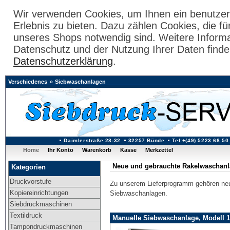
Wir verwenden Cookies, um Ihnen ein benutzer
Erlebnis zu bieten. Dazu zählen Cookies, die fü
unseres Shops notwendig sind. Weitere Inform
Datenschutz und der Nutzung Ihrer Daten finde
Datenschutzerklärung
.
»
Verschiedenes
Siebwaschanlagen
Daimlerstraße 28-32
32257 Bünde
Tel:+(49) 5223 68 50
Home
Ihr Konto
Warenkorb
Kasse
Merkzettel
Neue und gebrauchte Rakelwaschan
Kategorien
Druckvorstufe
Zu unserem Lieferprogramm gehören ne
Kopiereinrichtungen
Siebwaschanlagen.
Siebdruckmaschinen
Textildruck
Manuelle Siebwaschanlage, Modell 1
Tampondruckmaschinen