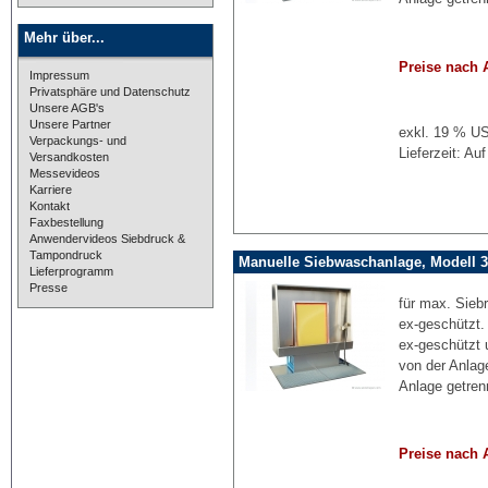
Mehr über...
Preise nach 
Impressum
Privatsphäre und Datenschutz
Unsere AGB's
Unsere Partner
exkl. 19 % US
Verpackungs- und
Lieferzeit: Au
Versandkosten
Messevideos
Karriere
Kontakt
Faxbestellung
Anwendervideos Siebdruck &
Tampondruck
Manuelle Siebwaschanlage, Modell 3
Lieferprogramm
Presse
für max. Sieb
ex-geschützt.
ex-geschützt 
von der Anlag
Anlage getren
Preise nach 