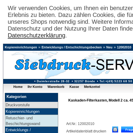
Wir verwenden Cookies, um Ihnen ein benutzer
Erlebnis zu bieten. Dazu zählen Cookies, die fü
unseres Shops notwendig sind. Weitere Inform
Datenschutz und der Nutzung Ihrer Daten finde
Datenschutzerklärung
.
»
»
»
Kopiereinrichtungen
Entwicklungs / Entschichtungsbecken
Neu
12002010
Daimlerstraße 28-32
32257 Bünde
Tel:+(49) 5223 68 50
Home
Ihr Konto
Warenkorb
Kasse
Merkzettel
Kategorien
Kaskaden-Filterkasten, Modell 2 ca. 4
Druckvorstufe
Kopiereinrichtungen
Retuschier- und
Beschichtungswand
Art.Nr.: 12002010
Entwicklungs /
Artikeldatenblatt drucken