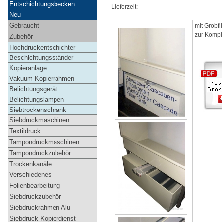
Entschichtungsbecken
Lieferzeit:
Neu
Gebraucht
mit Grobf
zur Kompl
Zubehör
Hochdruckentschichter
Beschichtungsständer
Kopieranlage
Vakuum Kopierrahmen
Belichtungsgerät
Belichtungslampen
Siebtrockenschrank
Siebdruckmaschinen
Textildruck
Tampondruckmaschinen
Tampondruckzubehör
Trockenkanäle
Verschiedenes
Folienbearbeitung
Siebdruckzubehör
Siebdruckrahmen Alu
Siebdruck Kopierdienst