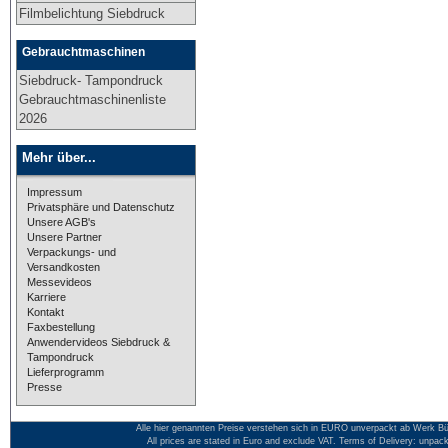
Filmbelichtung Siebdruck
Gebrauchtmaschinen
Siebdruck- Tampondruck
Gebrauchtmaschinenliste
2026
Mehr über...
Impressum
Privatsphäre und Datenschutz
Unsere AGB's
Unsere Partner
Verpackungs- und
Versandkosten
Messevideos
Karriere
Kontakt
Faxbestellung
Anwendervideos Siebdruck &
Tampondruck
Lieferprogramm
Presse
Alle hier genannten Preise verstehen sich in EURO unverpackt ab Werk Bü
All prices are stated in Euro and exclude VAT. Terms of Delivery: unpac