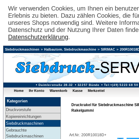
Wir verwenden Cookies, um Ihnen ein benutzer
Erlebnis zu bieten. Dazu zählen Cookies, die fü
unseres Shops notwendig sind. Weitere Inform
Datenschutz und der Nutzung Ihrer Daten finde
Datenschutzerklärung
.
»
»
»
Siebdruckmaschinen
Halbautom. Siebdruckmaschine
SIRIMAC
200R10018
Daimlerstraße 28-32
32257 Bünde
Tel:+(49) 5223 68 50
Home
Ihr Konto
Warenkorb
Kasse
Merkzettel
Kategorien
Druckrakel für Siebdruckmaschine S
Druckvorstufe
Rakelgummi
Kopiereinrichtungen
Siebdruckmaschinen
Gebrauchte
Art.Nr.: 200R10018D+
Siebdruckmaschinen