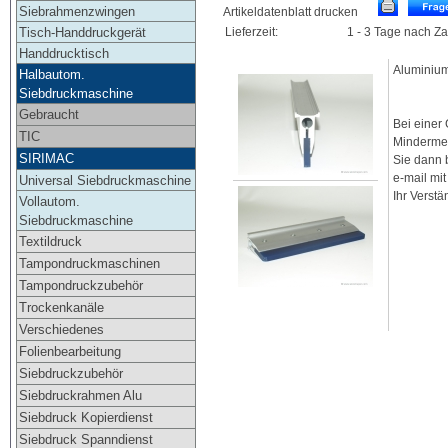
Siebrahmenzwingen
Artikeldatenblatt drucken
Tisch-Handdruckgerät
Lieferzeit:
1 - 3 Tage nach Z
Handdrucktisch
Aluminium,
Halbautom.
Siebdruckmaschine
Gebraucht
Bei einer
TIC
Mindermen
SIRIMAC
Sie dann b
e-mail mi
Universal Siebdruckmaschine
Ihr Verstä
Vollautom.
Siebdruckmaschine
Textildruck
Tampondruckmaschinen
Tampondruckzubehör
Trockenkanäle
Verschiedenes
Folienbearbeitung
Siebdruckzubehör
Siebdruckrahmen Alu
Siebdruck Kopierdienst
Siebdruck Spanndienst