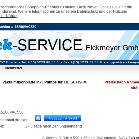
erfreundliches Shopping-Erlebnis zu bieten. Dazu zählen Cookies, die für die
ndig sind. Weitere Informationen zu unserem Datenschutz und der Nutzung
zerklärung
.
»
schine
15206VAC550
257 Bünde
Tel:+(49) 5223 68 50 0
Fax:+(49) 5223 63 93 6
support@eickmeye
Merkzettel
: Vakuumtischplatte inkl. Pumpe für TIC SCF/SFM
Preise nach Anmel
sich
: 15206VAC550
datenblatt drucken
it:
1 - 3 Tage nach Zahlungseingang
Außenmaß: 390 x 590 x 35 mm, Vakuumfeld: 340 x 540 