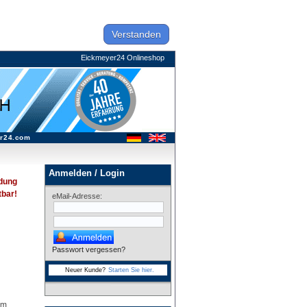
Verstanden
Eickmeyer24 Onlineshop
r24.com
Anmelden / Login
dung
tbar!
eMail-Adresse:
Passwort vergessen?
Neuer Kunde?
Starten Sie hier.
mm