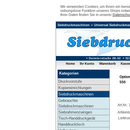
Wir verwenden Cookies, um Ihnen ein benutz
reibungslose Funktion unseres Shops notwe
Ihrer Daten finden Sie in unserer
Datenschut
»
Siebdruckmaschinen
Universal Siebdruckma
Daimlerstraße 28-32
32
Home
Ihr Konto
Warenkorb
Kasse
Kategorien
Option
Druckvorstufe
550
Kopiereinrichtungen
Siebdruckmaschinen
Gebrauchte
Art.Nr.
Siebdruckmaschinen
Siebrahmenzwingen
Artikel
Tisch-Handdruckgerät
Lieferze
Handdrucktisch