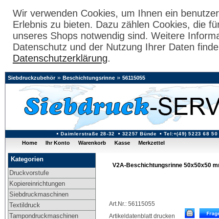
Wir verwenden Cookies, um Ihnen ein benutzer
Erlebnis zu bieten. Dazu zählen Cookies, die fü
unseres Shops notwendig sind. Weitere Inform
Datenschutz und der Nutzung Ihrer Daten finde
Datenschutzerklärung
.
»
»
Siebdruckzubehör
Beschichtungsrinne
56115055
Daimlerstraße 28-32
32257 Bünde
Tel:+(49) 5223 68 50
Home
Ihr Konto
Warenkorb
Kasse
Merkzettel
Kategorien
V2A-Beschichtungsrinne 50x50x50 m
Druckvorstufe
Kopiereinrichtungen
Siebdruckmaschinen
Art.Nr.: 56115055
Textildruck
Tampondruckmaschinen
Artikeldatenblatt drucken