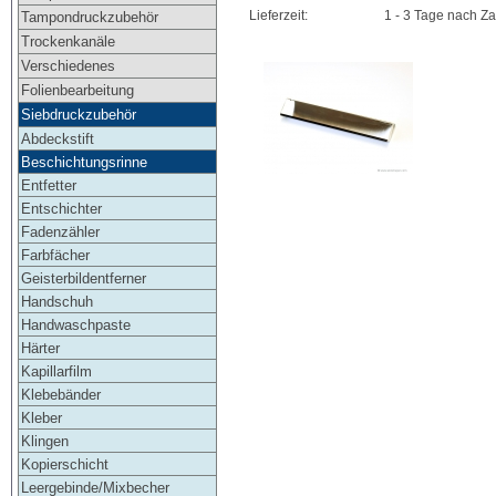
Lieferzeit:
1 - 3 Tage nach Z
Tampondruckzubehör
Trockenkanäle
Verschiedenes
Folienbearbeitung
Siebdruckzubehör
Abdeckstift
Beschichtungsrinne
Entfetter
Entschichter
Fadenzähler
Farbfächer
Geisterbildentferner
Handschuh
Handwaschpaste
Härter
Kapillarfilm
Klebebänder
Kleber
Klingen
Kopierschicht
Leergebinde/Mixbecher