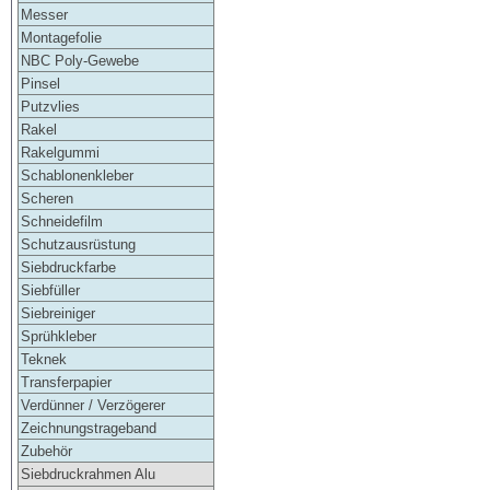
Messer
Montagefolie
NBC Poly-Gewebe
Pinsel
Putzvlies
Rakel
Rakelgummi
Schablonenkleber
Scheren
Schneidefilm
Schutzausrüstung
Siebdruckfarbe
Siebfüller
Siebreiniger
Sprühkleber
Teknek
Transferpapier
Verdünner / Verzögerer
Zeichnungstrageband
Zubehör
Siebdruckrahmen Alu