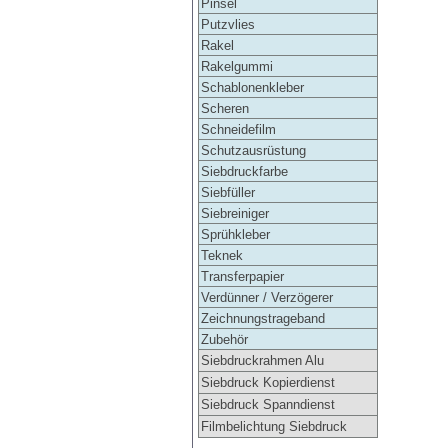
Pinsel
Putzvlies
Rakel
Rakelgummi
Schablonenkleber
Scheren
Schneidefilm
Schutzausrüstung
Siebdruckfarbe
Siebfüller
Siebreiniger
Sprühkleber
Teknek
Transferpapier
Verdünner / Verzögerer
Zeichnungstrageband
Zubehör
Siebdruckrahmen Alu
Siebdruck Kopierdienst
Siebdruck Spanndienst
Filmbelichtung Siebdruck