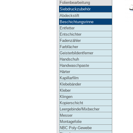
Folienbearbeitung
Siebdruckzubehör
Abdeckstift
Beschichtungsrinne
Entfetter
Entschichter
Fadenzähler
Farbfächer
Geisterbildentferner
Handschuh
Handwaschpaste
Härter
Kapillarfilm
Klebebänder
Kleber
Klingen
Kopierschicht
Leergebinde/Mixbecher
Messer
Montagefolie
NBC Poly-Gewebe