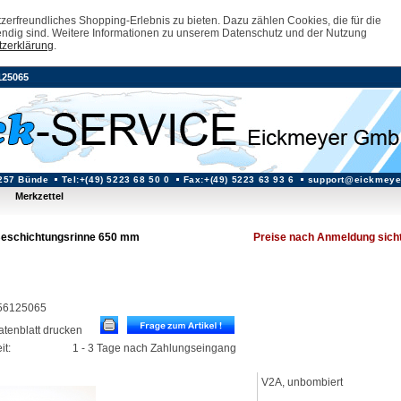
erfreundliches Shopping-Erlebnis zu bieten. Dazu zählen Cookies, die für die
ndig sind. Weitere Informationen zu unserem Datenschutz und der Nutzung
zerklärung
.
125065
257 Bünde
Tel:+(49) 5223 68 50 0
Fax:+(49) 5223 63 93 6
support@eickmeye
Merkzettel
eschichtungsrinne 650 mm
Preise nach Anmeldung sich
: 56125065
datenblatt drucken
it:
1 - 3 Tage nach Zahlungseingang
V2A, unbombiert