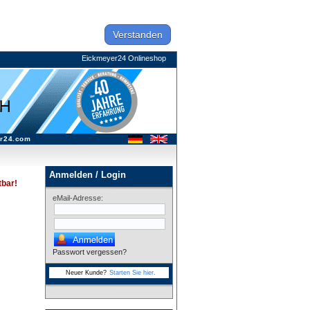
Verstanden
Eickmeyer24 Onlineshop
r24.com
Anmelden / Login
tbar!
eMail-Adresse:
Passwort vergessen?
Neuer Kunde?
Starten Sie hier.