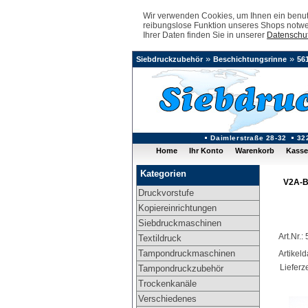
Wir verwenden Cookies, um Ihnen ein benutz
reibungslose Funktion unseres Shops notwe
Ihrer Daten finden Sie in unserer
Datenschut
»
»
Siebdruckzubehör
Beschichtungsrinne
56
Daimlerstraße 28-32
32
Home
Ihr Konto
Warenkorb
Kasse
Kategorien
V2A-B
Druckvorstufe
Kopiereinrichtungen
Siebdruckmaschinen
Art.Nr.
Textildruck
Tampondruckmaschinen
Artikel
Lieferze
Tampondruckzubehör
Trockenkanäle
Verschiedenes