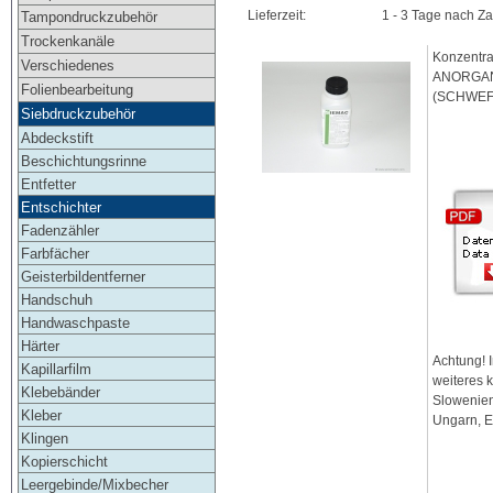
Lieferzeit:
1 - 3 Tage nach Z
Tampondruckzubehör
Trockenkanäle
Konzentr
Verschiedenes
ANORGAN
Folienbearbeitung
(SCHWEFE
Siebdruckzubehör
Abdeckstift
Beschichtungsrinne
Entfetter
Entschichter
Fadenzähler
Farbfächer
Geisterbildentferner
Handschuh
Handwaschpaste
Härter
Achtung! 
Kapillarfilm
weiteres 
Klebebänder
Slowenien
Kleber
Ungarn, E
Klingen
Kopierschicht
Leergebinde/Mixbecher