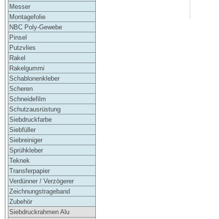
Messer
Montagefolie
NBC Poly-Gewebe
Pinsel
Putzvlies
Rakel
Rakelgummi
Schablonenkleber
Scheren
Schneidefilm
Schutzausrüstung
Siebdruckfarbe
Siebfüller
Siebreiniger
Sprühkleber
Teknek
Transferpapier
Verdünner / Verzögerer
Zeichnungstrageband
Zubehör
Siebdruckrahmen Alu