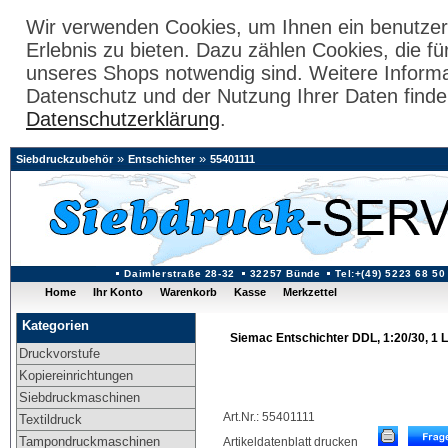
Wir verwenden Cookies, um Ihnen ein benutzer
Erlebnis zu bieten. Dazu zählen Cookies, die fü
unseres Shops notwendig sind. Weitere Inform
Datenschutz und der Nutzung Ihrer Daten finde
Datenschutzerklärung
.
»
»
Siebdruckzubehör
Entschichter
55401111
Daimlerstraße 28-32
32257 Bünde
Tel:+(49) 5223 68 50
Home
Ihr Konto
Warenkorb
Kasse
Merkzettel
Kategorien
Siemac Entschichter DDL, 1:20/30, 1 
Druckvorstufe
Kopiereinrichtungen
Siebdruckmaschinen
Art.Nr.: 55401111
Textildruck
Tampondruckmaschinen
Artikeldatenblatt drucken