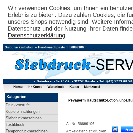
Wir verwenden Cookies, um Ihnen ein benutzer
Erlebnis zu bieten. Dazu zählen Cookies, die fü
unseres Shops notwendig sind. Weitere Inform
Datenschutz und der Nutzung Ihrer Daten finde
Datenschutzerklärung
.
»
»
Siebdruckzubehör
Handwaschpaste
56899106
Daimlerstraße 28-32
32257 Bünde
Tel:+(49) 5223 68 50
Home
Ihr Konto
Warenkorb
Kasse
Merkzettel
Kategorien
Pevaperm Hautschutz-Lotion, unparfüm
Druckvorstufe
Kopiereinrichtungen
Siebdruckmaschinen
Art.Nr.: 56899106
Textildruck
Tampondruckmaschinen
Artikeldatenblatt drucken