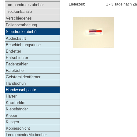
Lieferzeit:
1 - 3 Tage nach Z
Tampondruckzubehör
Trockenkanäle
Verschiedenes
Folienbearbeitung
Siebdruckzubehör
Abdeckstift
Beschichtungsrinne
Entfetter
Entschichter
Fadenzähler
Farbfächer
Geisterbildentferner
Handschuh
Handwaschpaste
Härter
Kapillarfilm
Klebebänder
Kleber
Klingen
Kopierschicht
Leergebinde/Mixbecher