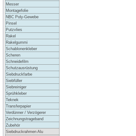
Messer
Montagefolie
NBC Poly-Gewebe
Pinsel
Putzvlies
Rakel
Rakelgummi
Schablonenkleber
Scheren
Schneidefilm
Schutzausrüstung
Siebdruckfarbe
Siebfüller
Siebreiniger
Sprühkleber
Teknek
Transferpapier
Verdünner / Verzögerer
Zeichnungstrageband
Zubehör
Siebdruckrahmen Alu