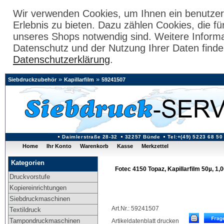
Wir verwenden Cookies, um Ihnen ein benutzer
Erlebnis zu bieten. Dazu zählen Cookies, die fü
unseres Shops notwendig sind. Weitere Inform
Datenschutz und der Nutzung Ihrer Daten finde
Datenschutzerklärung
.
»
»
Siebdruckzubehör
Kapillarfilm
59241507
Daimlerstraße 28-32
32257 Bünde
Tel:+(49) 5223 68 50
Home
Ihr Konto
Warenkorb
Kasse
Merkzettel
Kategorien
Fotec 4150 Topaz, Kapillarfilm 50µ, 1,
Druckvorstufe
Kopiereinrichtungen
Siebdruckmaschinen
Art.Nr.: 59241507
Textildruck
Tampondruckmaschinen
Artikeldatenblatt drucken