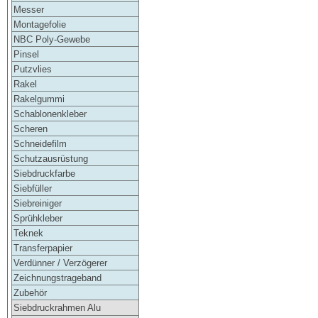
Messer
Montagefolie
NBC Poly-Gewebe
Pinsel
Putzvlies
Rakel
Rakelgummi
Schablonenkleber
Scheren
Schneidefilm
Schutzausrüstung
Siebdruckfarbe
Siebfüller
Siebreiniger
Sprühkleber
Teknek
Transferpapier
Verdünner / Verzögerer
Zeichnungstrageband
Zubehör
Siebdruckrahmen Alu