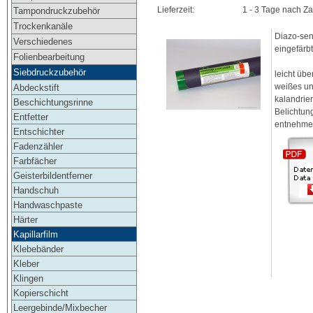
Lieferzeit:
1 - 3 Tage nach Z
Tampondruckzubehör
Trockenkanäle
Diazo-sens
Verschiedenes
eingefärb
Folienbearbeitung
Siebdruckzubehör
leicht übe
weißes un
Abdeckstift
kalandrie
Beschichtungsrinne
Belichtun
Entfetter
entnehme
Entschichter
Fadenzähler
Farbfächer
Geisterbildentferner
Handschuh
Handwaschpaste
Härter
Kapillarfilm
Klebebänder
Kleber
Klingen
Kopierschicht
Leergebinde/Mixbecher