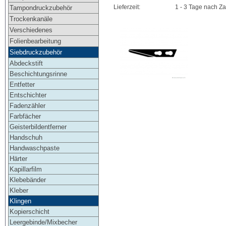
Lieferzeit:
1 - 3 Tage nach Z
Tampondruckzubehör
Trockenkanäle
Verschiedenes
Folienbearbeitung
Siebdruckzubehör
Abdeckstift
Beschichtungsrinne
Entfetter
Entschichter
Fadenzähler
Farbfächer
Geisterbildentferner
Handschuh
Handwaschpaste
Härter
Kapillarfilm
Klebebänder
Kleber
Klingen
Kopierschicht
Leergebinde/Mixbecher