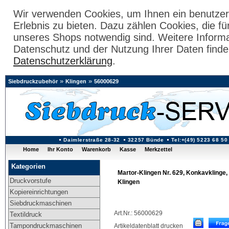
Wir verwenden Cookies, um Ihnen ein benutzer
Erlebnis zu bieten. Dazu zählen Cookies, die fü
unseres Shops notwendig sind. Weitere Inform
Datenschutz und der Nutzung Ihrer Daten finde
Datenschutzerklärung
.
»
»
Siebdruckzubehör
Klingen
56000629
Daimlerstraße 28-32
32257 Bünde
Tel:+(49) 5223 68 50
Home
Ihr Konto
Warenkorb
Kasse
Merkzettel
Kategorien
Martor-Klingen Nr. 629, Konkavklinge,
Druckvorstufe
Klingen
Kopiereinrichtungen
Siebdruckmaschinen
Art.Nr.: 56000629
Textildruck
Tampondruckmaschinen
Artikeldatenblatt drucken