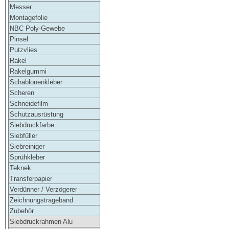
Messer
Montagefolie
NBC Poly-Gewebe
Pinsel
Putzvlies
Rakel
Rakelgummi
Schablonenkleber
Scheren
Schneidefilm
Schutzausrüstung
Siebdruckfarbe
Siebfüller
Siebreiniger
Sprühkleber
Teknek
Transferpapier
Verdünner / Verzögerer
Zeichnungstrageband
Zubehör
Siebdruckrahmen Alu