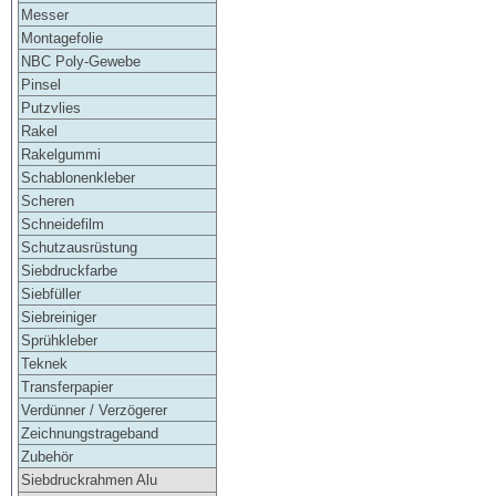
Messer
Montagefolie
NBC Poly-Gewebe
Pinsel
Putzvlies
Rakel
Rakelgummi
Schablonenkleber
Scheren
Schneidefilm
Schutzausrüstung
Siebdruckfarbe
Siebfüller
Siebreiniger
Sprühkleber
Teknek
Transferpapier
Verdünner / Verzögerer
Zeichnungstrageband
Zubehör
Siebdruckrahmen Alu