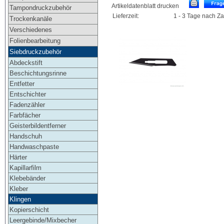
Artikeldatenblatt drucken
Tampondruckzubehör
Lieferzeit:
1 - 3 Tage nach Z
Trockenkanäle
Verschiedenes
Folienbearbeitung
Siebdruckzubehör
Abdeckstift
Beschichtungsrinne
Entfetter
Entschichter
Fadenzähler
Farbfächer
Geisterbildentferner
Handschuh
Handwaschpaste
Härter
Kapillarfilm
Klebebänder
Kleber
Klingen
Kopierschicht
Leergebinde/Mixbecher