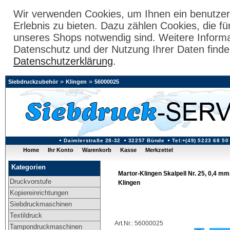
Wir verwenden Cookies, um Ihnen ein benutzer
Erlebnis zu bieten. Dazu zählen Cookies, die fü
unseres Shops notwendig sind. Weitere Inform
Datenschutz und der Nutzung Ihrer Daten finde
Datenschutzerklärung
.
»
»
Siebdruckzubehör
Klingen
56000025
Daimlerstraße 28-32
32257 Bünde
Tel:+(49) 5223 68 50
Home
Ihr Konto
Warenkorb
Kasse
Merkzettel
Kategorien
Martor-Klingen Skalpell Nr. 25, 0,4 mm
Druckvorstufe
Klingen
Kopiereinrichtungen
Siebdruckmaschinen
Textildruck
Art.Nr.: 56000025
Tampondruckmaschinen