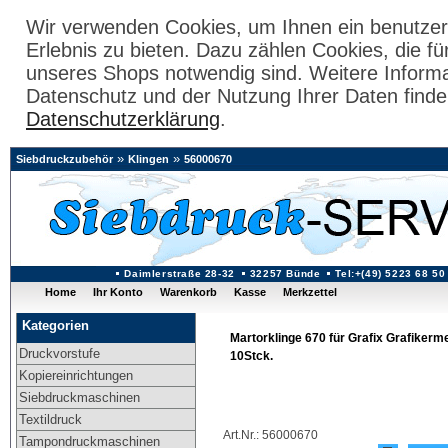
Wir verwenden Cookies, um Ihnen ein benutzer
Erlebnis zu bieten. Dazu zählen Cookies, die fü
unseres Shops notwendig sind. Weitere Inform
Datenschutz und der Nutzung Ihrer Daten finde
Datenschutzerklärung
.
»
»
Siebdruckzubehör
Klingen
56000670
Daimlerstraße 28-32
32257 Bünde
Tel:+(49) 5223 68 50
Home
Ihr Konto
Warenkorb
Kasse
Merkzettel
Kategorien
Martorklinge 670 für Grafix Grafikerm
Druckvorstufe
10Stck.
Kopiereinrichtungen
Siebdruckmaschinen
Textildruck
Art.Nr.: 56000670
Tampondruckmaschinen