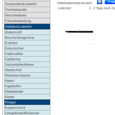
Artikeldatenblatt drucken
Tampondruckzubehör
Lieferzeit:
1 - 3 Tage nach Z
Trockenkanäle
Verschiedenes
Folienbearbeitung
Siebdruckzubehör
Abdeckstift
Beschichtungsrinne
Entfetter
Entschichter
Fadenzähler
Farbfächer
Geisterbildentferner
Handschuh
Handwaschpaste
Härter
Kapillarfilm
Klebebänder
Kleber
Klingen
Kopierschicht
Leergebinde/Mixbecher