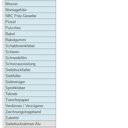
Messer
Montagefolie
NBC Poly-Gewebe
Pinsel
Putzvlies
Rakel
Rakelgummi
Schablonenkleber
Scheren
Schneidefilm
Schutzausrüstung
Siebdruckfarbe
Siebfüller
Siebreiniger
Sprühkleber
Teknek
Transferpapier
Verdünner / Verzögerer
Zeichnungstrageband
Zubehör
Siebdruckrahmen Alu