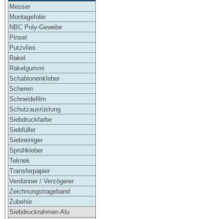
Messer
Montagefolie
NBC Poly-Gewebe
Pinsel
Putzvlies
Rakel
Rakelgummi
Schablonenkleber
Scheren
Schneidefilm
Schutzausrüstung
Siebdruckfarbe
Siebfüller
Siebreiniger
Sprühkleber
Teknek
Transferpapier
Verdünner / Verzögerer
Zeichnungstrageband
Zubehör
Siebdruckrahmen Alu