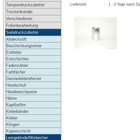
Lieferzeit:
1 - 3 Tage nach Z
Tampondruckzubehör
Trockenkanäle
Verschiedenes
Folienbearbeitung
Siebdruckzubehör
Abdeckstift
Beschichtungsrinne
Entfetter
Entschichter
Fadenzähler
Farbfächer
Geisterbildentferner
Handschuh
Handwaschpaste
Härter
Kapillarfilm
Klebebänder
Kleber
Klingen
Kopierschicht
Leergebinde/Mixbecher