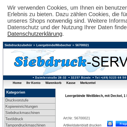
Wir verwenden Cookies, um Ihnen ein benutzer
Erlebnis zu bieten. Dazu zählen Cookies, die fü
unseres Shops notwendig sind. Weitere Inform
Datenschutz und der Nutzung Ihrer Daten finde
Datenschutzerklärung
.
»
»
Siebdruckzubehör
Leergebinde/Mixbecher
56700021
Daimlerstraße 28-32
32257 Bünde
Tel:+(49) 5223 68 50
Home
Ihr Konto
Warenkorb
Kasse
Merkzettel
Kategorien
Leergebinde Weißblech, mit Deckel, 1 
Druckvorstufe
Kopiereinrichtungen
Siebdruckmaschinen
Art.Nr.: 56700021
Textildruck
Tampondruckmaschinen
Artikeldatenblatt drucken