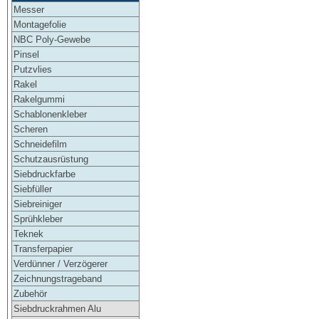
Messer
Montagefolie
NBC Poly-Gewebe
Pinsel
Putzvlies
Rakel
Rakelgummi
Schablonenkleber
Scheren
Schneidefilm
Schutzausrüstung
Siebdruckfarbe
Siebfüller
Siebreiniger
Sprühkleber
Teknek
Transferpapier
Verdünner / Verzögerer
Zeichnungstrageband
Zubehör
Siebdruckrahmen Alu