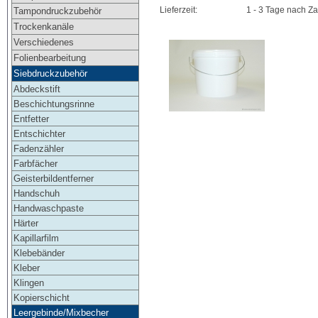
Lieferzeit:
1 - 3 Tage nach Z
Tampondruckzubehör
Trockenkanäle
Verschiedenes
Folienbearbeitung
Siebdruckzubehör
Abdeckstift
Beschichtungsrinne
Entfetter
Entschichter
Fadenzähler
Farbfächer
Geisterbildentferner
Handschuh
Handwaschpaste
Härter
Kapillarfilm
Klebebänder
Kleber
Klingen
Kopierschicht
Leergebinde/Mixbecher