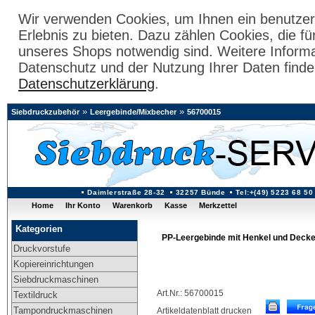
Wir verwenden Cookies, um Ihnen ein benutzer
Erlebnis zu bieten. Dazu zählen Cookies, die fü
unseres Shops notwendig sind. Weitere Inform
Datenschutz und der Nutzung Ihrer Daten finde
Datenschutzerklärung
.
»
»
Siebdruckzubehör
Leergebinde/Mixbecher
56700015
Daimlerstraße 28-32
32257 Bünde
Tel:+(49) 5223 68 50
Home
Ihr Konto
Warenkorb
Kasse
Merkzettel
Kategorien
PP-Leergebinde mit Henkel und Deckel,
Druckvorstufe
Kopiereinrichtungen
Siebdruckmaschinen
Art.Nr.: 56700015
Textildruck
Tampondruckmaschinen
Artikeldatenblatt drucken