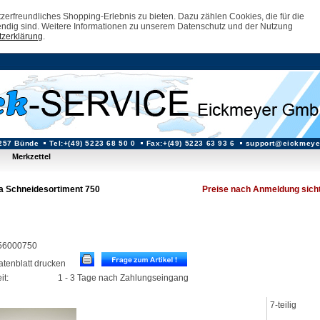
erfreundliches Shopping-Erlebnis zu bieten. Dazu zählen Cookies, die für die
ndig sind. Weitere Informationen zu unserem Datenschutz und der Nutzung
zerklärung
.
257 Bünde
Tel:+(49) 5223 68 50 0
Fax:+(49) 5223 63 93 6
support@eickmeye
Merkzettel
a Schneidesortiment 750
Preise nach Anmeldung sich
: 56000750
datenblatt drucken
it:
1 - 3 Tage nach Zahlungseingang
7-teilig