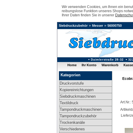
Wir verwenden Cookies, um Ihnen ein benutz
reibungslose Funktion unseres Shops notwe
Ihrer Daten finden Sie in unserer
Datenschut
»
»
Siebdruckzubehör
Messer
56000750
Daimlerstraße 28-32
32
Home
Ihr Konto
Warenkorb
Kasse
Kategorien
Ecobr
Druckvorstufe
Kopiereinrichtungen
Siebdruckmaschinen
Art.Nr.
Textildruck
Tampondruckmaschinen
Artikel
Lieferze
Tampondruckzubehör
Trockenkanäle
Verschiedenes