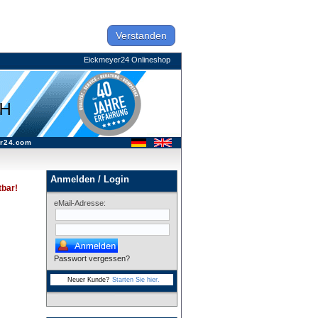
Verstanden
Eickmeyer24 Onlineshop
r24.com
Anmelden / Login
tbar!
eMail-Adresse:
Passwort vergessen?
Neuer Kunde?
Starten Sie hier.