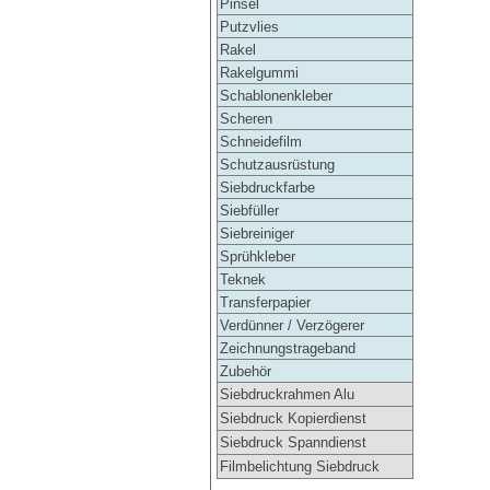
Pinsel
Putzvlies
Rakel
Rakelgummi
Schablonenkleber
Scheren
Schneidefilm
Schutzausrüstung
Siebdruckfarbe
Siebfüller
Siebreiniger
Sprühkleber
Teknek
Transferpapier
Verdünner / Verzögerer
Zeichnungstrageband
Zubehör
Siebdruckrahmen Alu
Siebdruck Kopierdienst
Siebdruck Spanndienst
Filmbelichtung Siebdruck