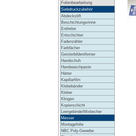
Folienbearbeitung
Siebdruckzubehör
Abdeckstift
Beschichtungsrinne
Entfetter
Entschichter
Fadenzähler
Farbfächer
Geisterbildentferner
Handschuh
Handwaschpaste
Härter
Kapillarfilm
Klebebänder
Kleber
Klingen
Kopierschicht
Leergebinde/Mixbecher
Messer
Montagefolie
NBC Poly-Gewebe