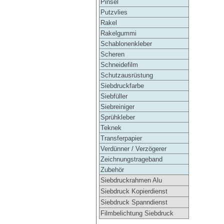
Pinsel
Putzvlies
Rakel
Rakelgummi
Schablonenkleber
Scheren
Schneidefilm
Schutzausrüstung
Siebdruckfarbe
Siebfüller
Siebreiniger
Sprühkleber
Teknek
Transferpapier
Verdünner / Verzögerer
Zeichnungstrageband
Zubehör
Siebdruckrahmen Alu
Siebdruck Kopierdienst
Siebdruck Spanndienst
Filmbelichtung Siebdruck