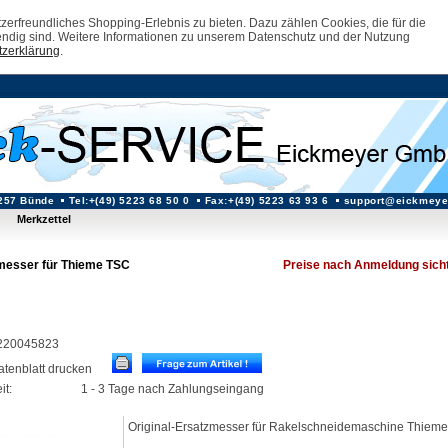
erfreundliches Shopping-Erlebnis zu bieten. Dazu zählen Cookies, die für die
ndig sind. Weitere Informationen zu unserem Datenschutz und der Nutzung
zerklärung
.
257 Bünde
Tel:+(49) 5223 68 50 0
Fax:+(49) 5223 63 93 6
support@eickmeye
Merkzettel
messer für Thieme TSC
Preise nach Anmeldung sich
: 220045823
datenblatt drucken
it:
1 - 3 Tage nach Zahlungseingang
Original-Ersatzmesser für Rakelschneidemaschine Thiem