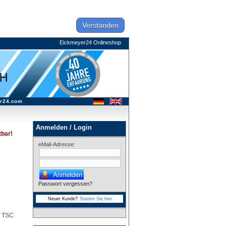
Verstanden
Eickmeyer24 Onlineshop
r24.com
Anmelden / Login
tbar!
eMail-Adresse:
Passwort vergessen?
Neuer Kunde?
Starten Sie hier.
e TSC