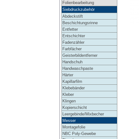
Folienbearbeitung
Siebdruckzubehör
Abdeckstift
Beschichtungsrinne
Entfetter
Entschichter
Fadenzähler
Farbfächer
Geisterbildentferner
Handschuh
Handwaschpaste
Härter
Kapillarfilm
Klebebänder
Kleber
Klingen
Kopierschicht
Leergebinde/Mixbecher
Messer
Montagefolie
NBC Poly-Gewebe