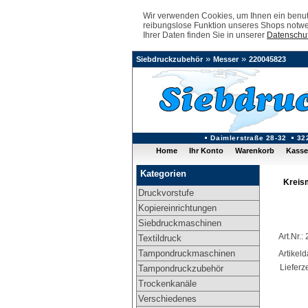
Wir verwenden Cookies, um Ihnen ein benutz
reibungslose Funktion unseres Shops notwe
Ihrer Daten finden Sie in unserer
Datenschut
»
»
Siebdruckzubehör
Messer
220045823
Daimlerstraße 28-32
32
Home
Ihr Konto
Warenkorb
Kasse
Kategorien
Kreis
Druckvorstufe
Kopiereinrichtungen
Siebdruckmaschinen
Art.Nr.
Textildruck
Tampondruckmaschinen
Artikel
Lieferze
Tampondruckzubehör
Trockenkanäle
Verschiedenes