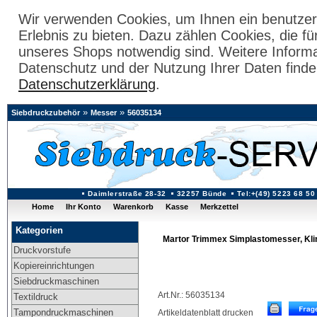
Wir verwenden Cookies, um Ihnen ein benutzer
Erlebnis zu bieten. Dazu zählen Cookies, die fü
unseres Shops notwendig sind. Weitere Inform
Datenschutz und der Nutzung Ihrer Daten finde
Datenschutzerklärung
.
»
»
Siebdruckzubehör
Messer
56035134
Daimlerstraße 28-32
32257 Bünde
Tel:+(49) 5223 68 50
Home
Ihr Konto
Warenkorb
Kasse
Merkzettel
Kategorien
Martor Trimmex Simplastomesser, Klin
Druckvorstufe
Kopiereinrichtungen
Siebdruckmaschinen
Art.Nr.: 56035134
Textildruck
Tampondruckmaschinen
Artikeldatenblatt drucken