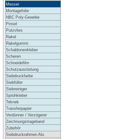
Messer
Montagefolie
NBC Poly-Gewebe
Pinsel
Putzvlies
Rakel
Rakelgummi
Schablonenkleber
Scheren
Schneidefilm
Schutzausrüstung
Siebdruckfarbe
Siebfüller
Siebreiniger
Sprühkleber
Teknek
Transferpapier
Verdünner / Verzögerer
Zeichnungstrageband
Zubehör
Siebdruckrahmen Alu