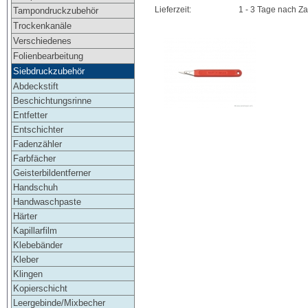
Lieferzeit:
1 - 3 Tage nach Z
Tampondruckzubehör
Trockenkanäle
Verschiedenes
Folienbearbeitung
Siebdruckzubehör
Abdeckstift
Beschichtungsrinne
Entfetter
Entschichter
Fadenzähler
Farbfächer
Geisterbildentferner
Handschuh
Handwaschpaste
Härter
Kapillarfilm
Klebebänder
Kleber
Klingen
Kopierschicht
Leergebinde/Mixbecher