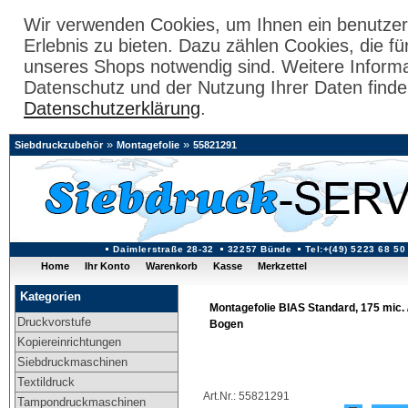
Wir verwenden Cookies, um Ihnen ein benutzer
Erlebnis zu bieten. Dazu zählen Cookies, die fü
unseres Shops notwendig sind. Weitere Inform
Datenschutz und der Nutzung Ihrer Daten finde
Datenschutzerklärung
.
»
»
Siebdruckzubehör
Montagefolie
55821291
Daimlerstraße 28-32
32257 Bünde
Tel:+(49) 5223 68 50
Home
Ihr Konto
Warenkorb
Kasse
Merkzettel
Kategorien
Montagefolie BIAS Standard, 175 mic.
Druckvorstufe
Bogen
Kopiereinrichtungen
Siebdruckmaschinen
Textildruck
Art.Nr.: 55821291
Tampondruckmaschinen