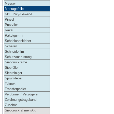
Messer
Montagefolie
NBC Poly-Gewebe
Pinsel
Putzvlies
Rakel
Rakelgummi
Schablonenkleber
Scheren
Schneidefilm
Schutzausrüstung
Siebdruckfarbe
Siebfüller
Siebreiniger
Sprühkleber
Teknek
Transferpapier
Verdünner / Verzögerer
Zeichnungstrageband
Zubehör
Siebdruckrahmen Alu