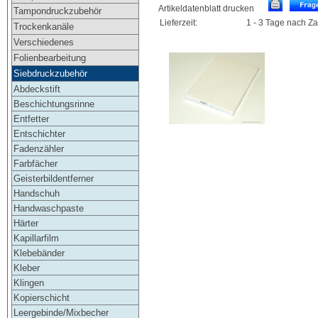
Artikeldatenblatt drucken
Tampondruckzubehör
Lieferzeit:
1 - 3 Tage nach Z
Trockenkanäle
Verschiedenes
Folienbearbeitung
Siebdruckzubehör
Abdeckstift
Beschichtungsrinne
Entfetter
Entschichter
Fadenzähler
Farbfächer
Geisterbildentferner
Handschuh
Handwaschpaste
Härter
Kapillarfilm
Klebebänder
Kleber
Klingen
Kopierschicht
Leergebinde/Mixbecher