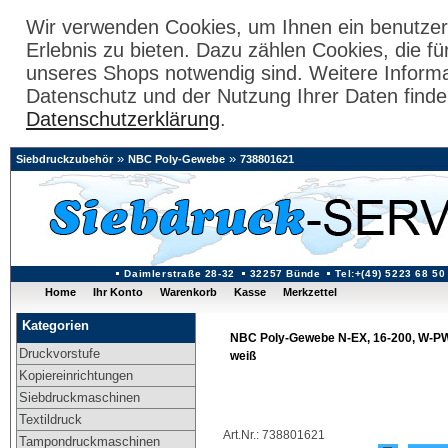
Wir verwenden Cookies, um Ihnen ein benutzer
Erlebnis zu bieten. Dazu zählen Cookies, die fü
unseres Shops notwendig sind. Weitere Inform
Datenschutz und der Nutzung Ihrer Daten finde
Datenschutzerklärung
.
»
»
Siebdruckzubehör
NBC Poly-Gewebe
738801621
Daimlerstraße 28-32
32257 Bünde
Tel:+(49) 5223 68 50
Home
Ihr Konto
Warenkorb
Kasse
Merkzettel
Kategorien
NBC Poly-Gewebe N-EX, 16-200, W-PW 
Druckvorstufe
weiß
Kopiereinrichtungen
Siebdruckmaschinen
Textildruck
Art.Nr.: 738801621
Tampondruckmaschinen