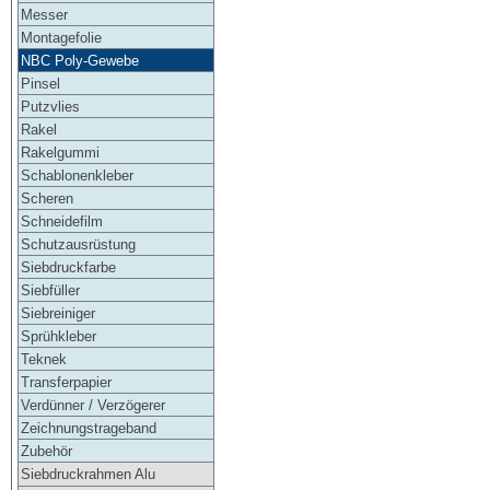
Messer
Montagefolie
NBC Poly-Gewebe
Pinsel
Putzvlies
Rakel
Rakelgummi
Schablonenkleber
Scheren
Schneidefilm
Schutzausrüstung
Siebdruckfarbe
Siebfüller
Siebreiniger
Sprühkleber
Teknek
Transferpapier
Verdünner / Verzögerer
Zeichnungstrageband
Zubehör
Siebdruckrahmen Alu