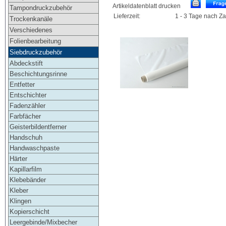
Artikeldatenblatt drucken
Tampondruckzubehör
Lieferzeit:
1 - 3 Tage nach Z
Trockenkanäle
Verschiedenes
Folienbearbeitung
Siebdruckzubehör
Abdeckstift
Beschichtungsrinne
Entfetter
Entschichter
Fadenzähler
Farbfächer
Geisterbildentferner
Handschuh
Handwaschpaste
Härter
Kapillarfilm
Klebebänder
Kleber
Klingen
Kopierschicht
Leergebinde/Mixbecher