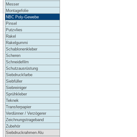
Messer
Montagefolie
NBC Poly-Gewebe
Pinsel
Putzvlies
Rakel
Rakelgummi
Schablonenkleber
Scheren
Schneidefilm
Schutzausrüstung
Siebdruckfarbe
Siebfüller
Siebreiniger
Sprühkleber
Teknek
Transferpapier
Verdünner / Verzögerer
Zeichnungstrageband
Zubehör
Siebdruckrahmen Alu