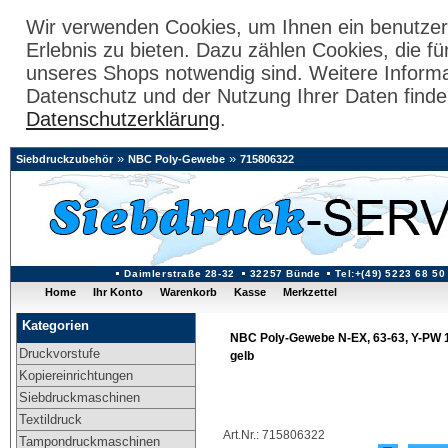
Wir verwenden Cookies, um Ihnen ein benutzer
Erlebnis zu bieten. Dazu zählen Cookies, die fü
unseres Shops notwendig sind. Weitere Inform
Datenschutz und der Nutzung Ihrer Daten finde
Datenschutzerklärung
.
»
»
Siebdruckzubehör
NBC Poly-Gewebe
715806322
Daimlerstraße 28-32
32257 Bünde
Tel:+(49) 5223 68 50
Home
Ihr Konto
Warenkorb
Kasse
Merkzettel
Kategorien
NBC Poly-Gewebe N-EX, 63-63, Y-PW 1:
Druckvorstufe
gelb
Kopiereinrichtungen
Siebdruckmaschinen
Textildruck
Art.Nr.: 715806322
Tampondruckmaschinen