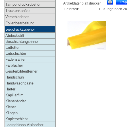
Artikeldatenblatt drucken
Tampondruckzubehör
Lieferzeit:
1 - 3 Tage nach Z
Trockenkanäle
Verschiedenes
Folienbearbeitung
Siebdruckzubehör
Abdeckstift
Beschichtungsrinne
Entfetter
Entschichter
Fadenzähler
Farbfächer
Geisterbildentferner
Handschuh
Handwaschpaste
Härter
Kapillarfilm
Klebebänder
Kleber
Klingen
Kopierschicht
Leergebinde/Mixbecher