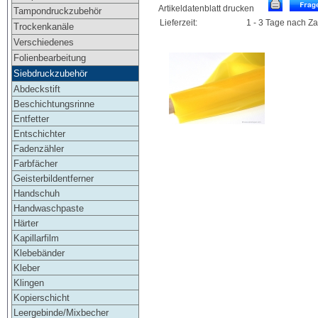
Artikeldatenblatt drucken
Tampondruckzubehör
Lieferzeit:
1 - 3 Tage nach Z
Trockenkanäle
Verschiedenes
Folienbearbeitung
Siebdruckzubehör
Abdeckstift
Beschichtungsrinne
Entfetter
Entschichter
Fadenzähler
Farbfächer
Geisterbildentferner
Handschuh
Handwaschpaste
Härter
Kapillarfilm
Klebebänder
Kleber
Klingen
Kopierschicht
Leergebinde/Mixbecher