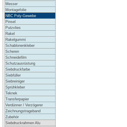
Messer
Montagefolie
NBC Poly-Gewebe
Pinsel
Putzvlies
Rakel
Rakelgummi
Schablonenkleber
Scheren
Schneidefilm
Schutzausrüstung
Siebdruckfarbe
Siebfüller
Siebreiniger
Sprühkleber
Teknek
Transferpapier
Verdünner / Verzögerer
Zeichnungstrageband
Zubehör
Siebdruckrahmen Alu