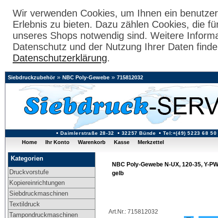
Wir verwenden Cookies, um Ihnen ein benutzer
Erlebnis zu bieten. Dazu zählen Cookies, die fü
unseres Shops notwendig sind. Weitere Inform
Datenschutz und der Nutzung Ihrer Daten finde
Datenschutzerklärung
.
»
»
Siebdruckzubehör
NBC Poly-Gewebe
715812032
Daimlerstraße 28-32
32257 Bünde
Tel:+(49) 5223 68 50
Home
Ihr Konto
Warenkorb
Kasse
Merkzettel
Kategorien
NBC Poly-Gewebe N-UX, 120-35, Y-PW 1
Druckvorstufe
gelb
Kopiereinrichtungen
Siebdruckmaschinen
Textildruck
Art.Nr.: 715812032
Tampondruckmaschinen