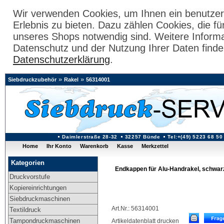
Wir verwenden Cookies, um Ihnen ein benutzer
Erlebnis zu bieten. Dazu zählen Cookies, die fü
unseres Shops notwendig sind. Weitere Inform
Datenschutz und der Nutzung Ihrer Daten finde
Datenschutzerklärung
.
»
»
Siebdruckzubehör
Rakel
56314001
Daimlerstraße 28-32
32257 Bünde
Tel:+(49) 5223 68 50
Home
Ihr Konto
Warenkorb
Kasse
Merkzettel
Kategorien
Endkappen für Alu-Handrakel, schwarz
Druckvorstufe
Kopiereinrichtungen
Siebdruckmaschinen
Art.Nr.: 56314001
Textildruck
Tampondruckmaschinen
Artikeldatenblatt drucken