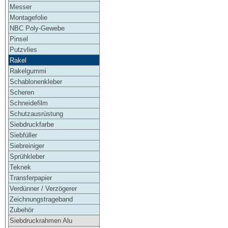
Messer
Montagefolie
NBC Poly-Gewebe
Pinsel
Putzvlies
Rakel
Rakelgummi
Schablonenkleber
Scheren
Schneidefilm
Schutzausrüstung
Siebdruckfarbe
Siebfüller
Siebreiniger
Sprühkleber
Teknek
Transferpapier
Verdünner / Verzögerer
Zeichnungstrageband
Zubehör
Siebdruckrahmen Alu