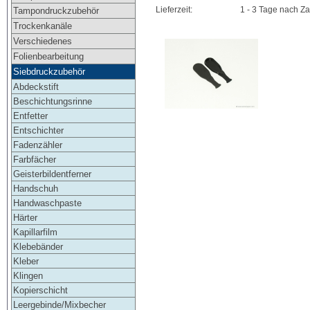
Lieferzeit:
1 - 3 Tage nach Z
Tampondruckzubehör
Trockenkanäle
Verschiedenes
Folienbearbeitung
Siebdruckzubehör
Abdeckstift
Beschichtungsrinne
Entfetter
Entschichter
Fadenzähler
Farbfächer
Geisterbildentferner
Handschuh
Handwaschpaste
Härter
Kapillarfilm
Klebebänder
Kleber
Klingen
Kopierschicht
Leergebinde/Mixbecher