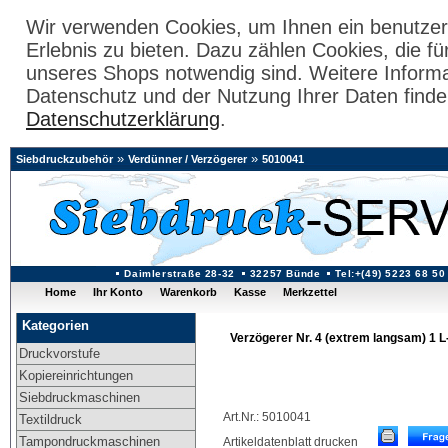
Wir verwenden Cookies, um Ihnen ein benutzer
Erlebnis zu bieten. Dazu zählen Cookies, die fü
unseres Shops notwendig sind. Weitere Inform
Datenschutz und der Nutzung Ihrer Daten finde
Datenschutzerklärung
.
»
»
Siebdruckzubehör
Verdünner / Verzögerer
5010041
Daimlerstraße 28-32
32257 Bünde
Tel:+(49) 5223 68 50
Home
Ihr Konto
Warenkorb
Kasse
Merkzettel
Kategorien
Verzögerer Nr. 4 (extrem langsam) 1 L
Druckvorstufe
Kopiereinrichtungen
Siebdruckmaschinen
Art.Nr.: 5010041
Textildruck
Tampondruckmaschinen
Artikeldatenblatt drucken