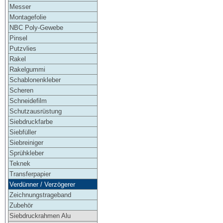
Messer
Montagefolie
NBC Poly-Gewebe
Pinsel
Putzvlies
Rakel
Rakelgummi
Schablonenkleber
Scheren
Schneidefilm
Schutzausrüstung
Siebdruckfarbe
Siebfüller
Siebreiniger
Sprühkleber
Teknek
Transferpapier
Verdünner / Verzögerer
Zeichnungstrageband
Zubehör
Siebdruckrahmen Alu