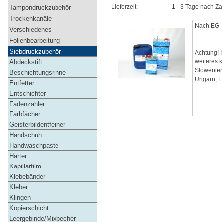
Lieferzeit:
1 - 3 Tage nach Z
Tampondruckzubehör
Trockenkanäle
Nach EG-R
Verschiedenes
Folienbearbeitung
Siebdruckzubehör
Achtung! 
weiteres 
Abdeckstift
Slowenien
Beschichtungsrinne
Ungarn, E
Entfetter
Entschichter
Fadenzähler
Farbfächer
Geisterbildentferner
Handschuh
Handwaschpaste
Härter
Kapillarfilm
Klebebänder
Kleber
Klingen
Kopierschicht
Leergebinde/Mixbecher