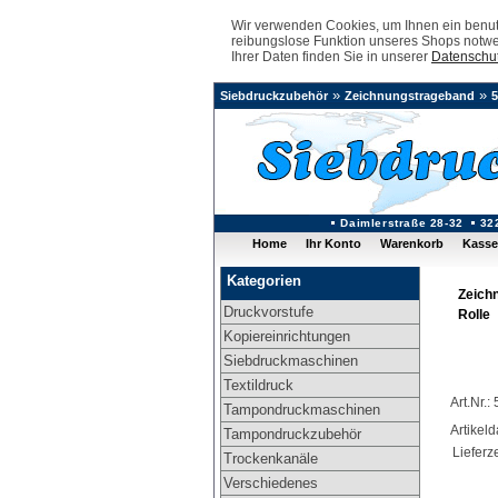
Wir verwenden Cookies, um Ihnen ein benutz
reibungslose Funktion unseres Shops notwe
Ihrer Daten finden Sie in unserer
Datenschut
»
»
Siebdruckzubehör
Zeichnungstrageband
Daimlerstraße 28-32
32
Home
Ihr Konto
Warenkorb
Kasse
Kategorien
Zeich
Druckvorstufe
Rolle
Kopiereinrichtungen
Siebdruckmaschinen
Textildruck
Art.Nr
Tampondruckmaschinen
Artikel
Tampondruckzubehör
Lieferze
Trockenkanäle
Verschiedenes