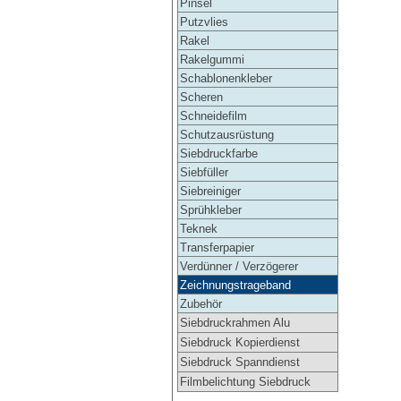
Pinsel
Putzvlies
Rakel
Rakelgummi
Schablonenkleber
Scheren
Schneidefilm
Schutzausrüstung
Siebdruckfarbe
Siebfüller
Siebreiniger
Sprühkleber
Teknek
Transferpapier
Verdünner / Verzögerer
Zeichnungstrageband
Zubehör
Siebdruckrahmen Alu
Siebdruck Kopierdienst
Siebdruck Spanndienst
Filmbelichtung Siebdruck