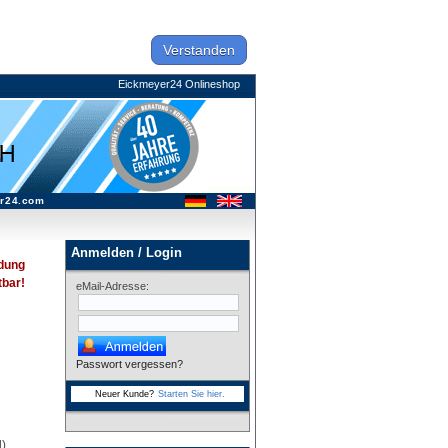
Verstanden
Eickmeyer24 Onlineshop
r24.com
Anmelden / Login
dung
tbar!
eMail-Adresse:
Passwort vergessen?
Neuer Kunde?
Starten Sie hier.
),