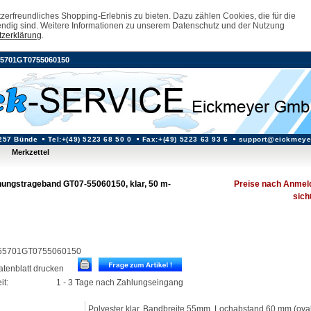
erfreundliches Shopping-Erlebnis zu bieten. Dazu zählen Cookies, die für die
ndig sind. Weitere Informationen zu unserem Datenschutz und der Nutzung
zerklärung
.
55701GT0755060150
257 Bünde
Tel:+(49) 5223 68 50 0
Fax:+(49) 5223 63 93 6
support@eickmeye
Merkzettel
nungstrageband GT07-55060150, klar, 50 m-
Preise nach Anmel
sich
.: 55701GT0755060150
datenblatt drucken
it:
1 - 3 Tage nach Zahlungseingang
Polyester klar, Bandbreite 55mm, Lochabstand 60 mm (oval