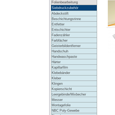
Folienbearbeitung
Siebdruckzubehör
Abdeckstift
Beschichtungsrinne
Entfetter
Entschichter
Fadenzähler
Farbfächer
Geisterbildentferner
Handschuh
Handwaschpaste
Härter
Kapillarfilm
Klebebänder
Kleber
Klingen
Kopierschicht
Leergebinde/Mixbecher
Messer
Montagefolie
NBC Poly-Gewebe