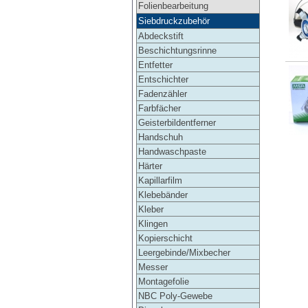
Folienbearbeitung
Siebdruckzubehör
Abdeckstift
Beschichtungsrinne
Entfetter
Entschichter
Fadenzähler
Farbfächer
Geisterbildentferner
Handschuh
Handwaschpaste
Härter
Kapillarfilm
Klebebänder
Kleber
Klingen
Kopierschicht
Leergebinde/Mixbecher
Messer
Montagefolie
NBC Poly-Gewebe