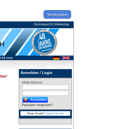
Verstanden
Eickmeyer24 Onlineshop
r24.com
Anmelden / Login
tbar!
eMail-Adresse:
Passwort vergessen?
Neuer Kunde?
Starten Sie hier.