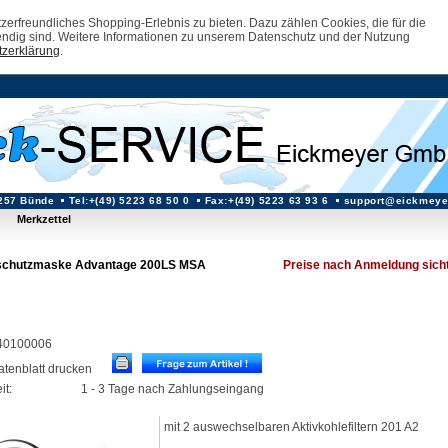
erfreundliches Shopping-Erlebnis zu bieten. Dazu zählen Cookies, die für die
ndig sind. Weitere Informationen zu unserem Datenschutz und der Nutzung
zerklärung
.
257 Bünde
Tel:+(49) 5223 68 50 0
Fax:+(49) 5223 63 93 6
support@eickmeye
Merkzettel
chutzmaske Advantage 200LS MSA
Preise nach Anmeldung sich
: 40100006
datenblatt drucken
it:
1 - 3 Tage nach Zahlungseingang
mit 2 auswechselbaren Aktivkohlefiltern 201 A2