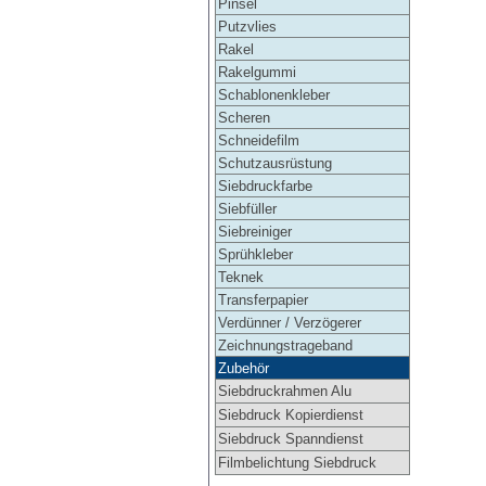
Pinsel
Putzvlies
Rakel
Rakelgummi
Schablonenkleber
Scheren
Schneidefilm
Schutzausrüstung
Siebdruckfarbe
Siebfüller
Siebreiniger
Sprühkleber
Teknek
Transferpapier
Verdünner / Verzögerer
Zeichnungstrageband
Zubehör
Siebdruckrahmen Alu
Siebdruck Kopierdienst
Siebdruck Spanndienst
Filmbelichtung Siebdruck