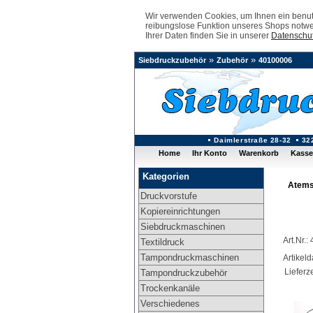
Wir verwenden Cookies, um Ihnen ein benutz
reibungslose Funktion unseres Shops notwe
Ihrer Daten finden Sie in unserer
Datenschut
»
»
Siebdruckzubehör
Zubehör
40100006
Daimlerstraße 28-32
32
Home
Ihr Konto
Warenkorb
Kasse
Kategorien
Atems
Druckvorstufe
Kopiereinrichtungen
Siebdruckmaschinen
Art.Nr.
Textildruck
Tampondruckmaschinen
Artikel
Lieferze
Tampondruckzubehör
Trockenkanäle
Verschiedenes