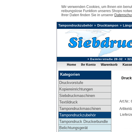
Wir verwenden Cookies, um Ihnen ein benutz
reibungslose Funktion unseres Shops notwe
Ihrer Daten finden Sie in unserer
Datenschut
»
»
Tampondruckzubehör
Drucktampon
Läng
Daimlerstraße 28-32
32
Home
Ihr Konto
Warenkorb
Kasse
Kategorien
Druck
Druckvorstufe
Kopiereinrichtungen
Siebdruckmaschinen
Art.Nr.
Textildruck
Tampondruckmaschinen
Artikel
Lieferze
Tampondruckzubehör
Tampondruck Druckerbundle
Belichtungsgerät