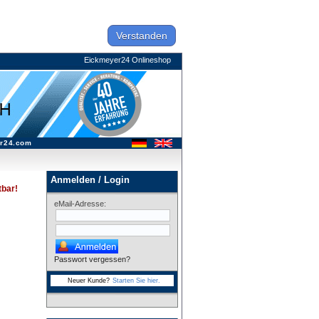
Verstanden
Eickmeyer24 Onlineshop
r24.com
Anmelden / Login
tbar!
eMail-Adresse:
Passwort vergessen?
Neuer Kunde?
Starten Sie hier.