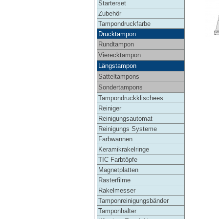
Starterset
Zubehör
Tampondruckfarbe
Drucktampon
Rundtampon
Vierecktampon
Längstampon
Satteltampons
Sondertampons
Tampondruckklischees
Reiniger
Reinigungsautomat
Reinigungs Systeme
Farbwannen
Keramikrakelringe
TIC Farbtöpfe
Magnetplatten
Rasterfilme
Rakelmesser
Tamponreinigungsbänder
Tamponhalter