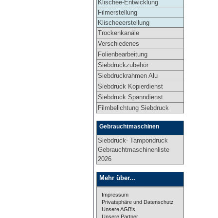
Klischee-Entwicklung
Filmerstellung
Klischeeerstellung
Trockenkanäle
Verschiedenes
Folienbearbeitung
Siebdruckzubehör
Siebdruckrahmen Alu
Siebdruck Kopierdienst
Siebdruck Spanndienst
Filmbelichtung Siebdruck
Gebrauchtmaschinen
Siebdruck- Tampondruck
Gebrauchtmaschinenliste
2026
Mehr über...
Impressum
Privatsphäre und Datenschutz
Unsere AGB's
Unsere Partner