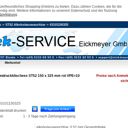
erfreundliches Shopping-Erlebnis zu bieten. Dazu zählen Cookies, die für die
ndig sind. Weitere Informationen zu unserem Datenschutz und der Nutzung
zerklärung
.
»
»
s
ST52 Alkoholauswaschbar
63101150325
257 Bünde
Tel:+(49) 5223 68 50 0
Fax:+(49) 5223 63 93 6
support@eickmeye
Merkzettel
ndruckklischees ST52 150 x 325 mm rot VPE=10
Preise nach Anmel
sich
: 63101150325
datenblatt drucken
it:
1 - 3 Tage nach Zahlungseingang
alkoholauswaschbar, 0,52 mm Gesamtstärke