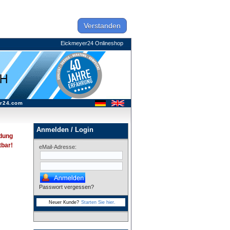
Verstanden
Eickmeyer24 Onlineshop
r24.com
Anmelden / Login
dung
tbar!
eMail-Adresse:
Passwort vergessen?
Neuer Kunde?
Starten Sie hier.