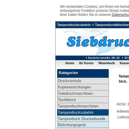
Wir verwenden Cookies, um Ihnen ein benutz
reibungslose Funktion unseres Shops notwe
Ihrer Daten finden Sie in unserer
Datenschut
»
Tampondruckzubehör
Tampondruckklischee
Daimlerstraße 28-32
32
Home
Ihr Konto
Warenkorb
Kasse
Kategorien
Tampo
Druckvorstufe
Stck.
Kopiereinrichtungen
Siebdruckmaschinen
Textildruck
Art.Nr.
Tampondruckmaschinen
Artikel
Tampondruckzubehör
Lieferze
Tampondruck Druckerbundle
Belichtungsgerät