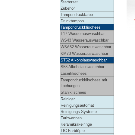
Starterset
Zubehör
Tampondruckfarbe
Drucktampon
Tampondruckklischees
T17 Wasserauswaschbar
WS43 Wasserauswaschbar
WSA52 Wasserauswaschbar
KM73 Wasserauswaschbar
ST52 Alkoholauswaschbar
S58 Alkoholauswaschbar
Laserklischees
Tampondruckklischees mit
Lochungen
Stahlklischees
Reiniger
Reinigungsautomat
Reinigungs Systeme
Farbwannen
Keramikrakelringe
TIC Farbtöpfe