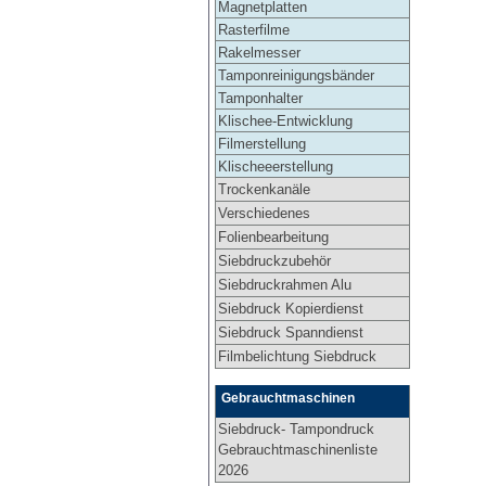
Magnetplatten
Rasterfilme
Rakelmesser
Tamponreinigungsbänder
Tamponhalter
Klischee-Entwicklung
Filmerstellung
Klischeeerstellung
Trockenkanäle
Verschiedenes
Folienbearbeitung
Siebdruckzubehör
Siebdruckrahmen Alu
Siebdruck Kopierdienst
Siebdruck Spanndienst
Filmbelichtung Siebdruck
Gebrauchtmaschinen
Siebdruck- Tampondruck
Gebrauchtmaschinenliste
2026