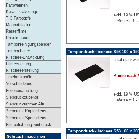
Farbwannen
Keramikrakelringe
exkl. 19 % US
TIC Farbtöpfe
Lieferzeit: 1
Magnetplatten
Rasterfilme
Rakelmesser
Tamponreinigungsbänder
Tamponhalter
Tampondruckklischees S58 100 x 15
Klischee-Entwicklung
alkoholauswa
Filmerstellung
Klischeeerstellung
Preise nach 
Trockenkanäle
Verschiedenes
Folienbearbeitung
exkl. 19 % US
Siebdruckzubehör
Lieferzeit: 1
Siebdruckrahmen Alu
Siebdruck Kopierdienst
Siebdruck Spanndienst
Filmbelichtung Siebdruck
Tampondruckklischees S58 100 x 20
Gebrauchtmaschinen
alkoholauswa