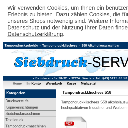
Wir verwenden Cookies, um Ihnen ein benutzer
Erlebnis zu bieten. Dazu zählen Cookies, die fü
unseres Shops notwendig sind. Weitere Inform
Datenschutz und der Nutzung Ihrer Daten finde
Datenschutzerklärung
.
»
»
Tampondruckzubehör
Tampondruckklischees
S58 Alkoholauswaschbar
Daimlerstraße 28-32
32257 Bünde
Tel:+(49) 5223 68 50
Home
Ihr Konto
Warenkorb
Kasse
Merkzettel
Tampondruckklischees S58
Kategorien
Druckvorstufe
Tampondruckklischees S58 alkoholauswas
Kopiereinrichtungen
hochqualitativen Industrie- und Werbemit
Siebdruckmaschinen
Textildruck
Tampondruckmaschinen