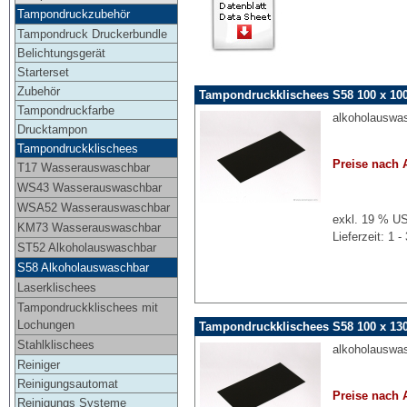
Tampondruckzubehör
Tampondruck Druckerbundle
Belichtungsgerät
Starterset
Zubehör
Tampondruckklischees S58 100 x 10
Tampondruckfarbe
alkoholauswa
Drucktampon
Tampondruckklischees
Preise nach 
T17 Wasserauswaschbar
WS43 Wasserauswaschbar
WSA52 Wasserauswaschbar
exkl. 19 % US
KM73 Wasserauswaschbar
Lieferzeit: 1
ST52 Alkoholauswaschbar
S58 Alkoholauswaschbar
Laserklischees
Tampondruckklischees mit
Lochungen
Tampondruckklischees S58 100 x 13
Stahlklischees
alkoholauswa
Reiniger
Reinigungsautomat
Preise nach 
Reinigungs Systeme