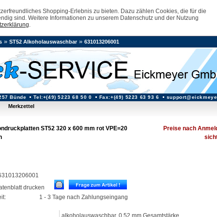
erfreundliches Shopping-Erlebnis zu bieten. Dazu zählen Cookies, die für die
ndig sind. Weitere Informationen zu unserem Datenschutz und der Nutzung
zerklärung
.
»
»
s
ST52 Alkoholauswaschbar
631013206001
257 Bünde
Tel:+(49) 5223 68 50 0
Fax:+(49) 5223 63 93 6
support@eickmeye
Merkzettel
ndruckplatten ST52 320 x 600 mm rot VPE=20
Preise nach Anmel
n
sich
: 631013206001
datenblatt drucken
it:
1 - 3 Tage nach Zahlungseingang
alkoholauswaschbar, 0,52 mm Gesamtstärke