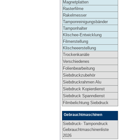
Magnetplatten
Rasterfilme
Rakelmesser
Tamponreinigungsbänder
Tamponhalter
Klischee-Entwicklung
Filmerstellung
Klischeeerstellung
Trockenkanäle
Verschiedenes
Folienbearbeitung
Siebdruckzubehör
Siebdruckrahmen Alu
Siebdruck Kopierdienst
Siebdruck Spanndienst
Filmbelichtung Siebdruck
Gebrauchtmaschinen
Siebdruck- Tampondruck
Gebrauchtmaschinenliste
2026