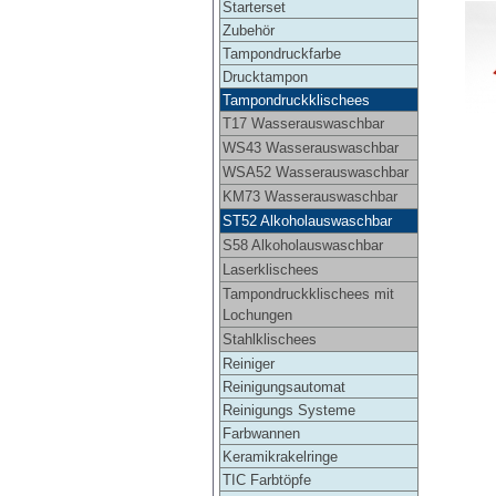
Starterset
Zubehör
Tampondruckfarbe
Drucktampon
Tampondruckklischees
T17 Wasserauswaschbar
WS43 Wasserauswaschbar
WSA52 Wasserauswaschbar
KM73 Wasserauswaschbar
ST52 Alkoholauswaschbar
S58 Alkoholauswaschbar
Laserklischees
Tampondruckklischees mit
Lochungen
Stahlklischees
Reiniger
Reinigungsautomat
Reinigungs Systeme
Farbwannen
Keramikrakelringe
TIC Farbtöpfe