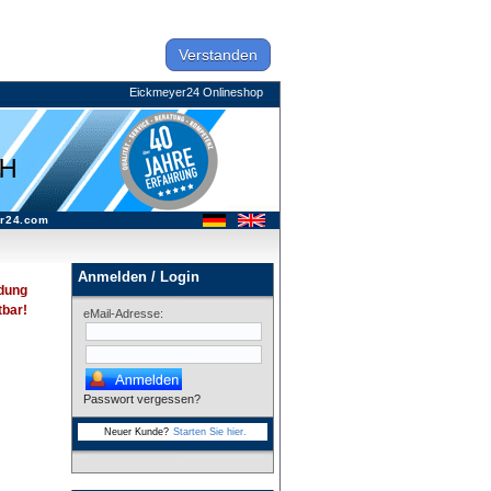
Verstanden
Eickmeyer24 Onlineshop
r24.com
Anmelden / Login
dung
tbar!
eMail-Adresse:
Passwort vergessen?
Neuer Kunde?
Starten Sie hier.