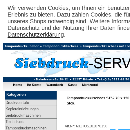
Wir verwenden Cookies, um Ihnen ein benutzer
Erlebnis zu bieten. Dazu zählen Cookies, die fü
unseres Shops notwendig sind. Weitere Inform
Datenschutz und der Nutzung Ihrer Daten finde
Datenschutzerklärung
.
»
»
Tampondruckzubehör
Tampondruckklischees
Tampondruckklischees mit L
Daimlerstraße 28-32
32257 Bünde
Tel:+(49) 5223 68 50
Home
Ihr Konto
Warenkorb
Kasse
Merkzettel
Kategorien
Tampondruckklischees ST52 70 x 15
Druckvorstufe
Stck.
Kopiereinrichtungen
Siebdruckmaschinen
Textildruck
Art.Nr.: 631TOS101070150
Tampondruckmaschinen