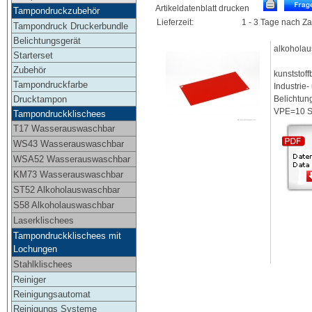
Artikeldatenblatt drucken
Tampondruckzubehör
Lieferzeit:
1 - 3 Tage nach Z
Tampondruck Druckerbundle
Belichtungsgerät
alkoholau
Starterset
Zubehör
kunststoff
Tampondruckfarbe
Industrie
Drucktampon
Belichtun
VPE=10 St
Tampondruckklischees
T17 Wasserauswaschbar
WS43 Wasserauswaschbar
WSA52 Wasserauswaschbar
KM73 Wasserauswaschbar
ST52 Alkoholauswaschbar
S58 Alkoholauswaschbar
Laserklischees
Tampondruckklischees mit
Lochungen
Stahlklischees
Reiniger
Reinigungsautomat
Reinigungs Systeme