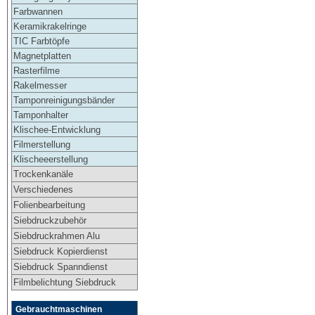
Farbwannen
Keramikrakelringe
TIC Farbtöpfe
Magnetplatten
Rasterfilme
Rakelmesser
Tamponreinigungsbänder
Tamponhalter
Klischee-Entwicklung
Filmerstellung
Klischeeerstellung
Trockenkanäle
Verschiedenes
Folienbearbeitung
Siebdruckzubehör
Siebdruckrahmen Alu
Siebdruck Kopierdienst
Siebdruck Spanndienst
Filmbelichtung Siebdruck
Gebrauchtmaschinen