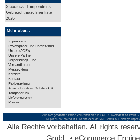
Siebdruck- Tampondruck
Gebrauchtmaschinenliste
2026
Mehr über...
Impressum
Privatsphäre und Datenschutz
Unsere AGB's
Unsere Partner
Verpackungs- und
Versandkosten
Messevideos
Karriere
Kontakt
Faxbestellung
Anwendervideos Siebdruck &
Tampondruck
Lieferprogramm
Presse
Alle hier genannten Preise verstehen sich in EURO unverpackt ab Werk Bü
All prices are stated in Euro and exclude VAT. Terms of Delivery: unpac
Alle Rechte vorbehalten. All rights res
GmbH • eCommerce Engine