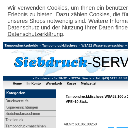
Wir verwenden Cookies, um Ihnen ein benutzer
Erlebnis zu bieten. Dazu zählen Cookies, die fü
unseres Shops notwendig sind. Weitere Inform
Datenschutz und der Nutzung Ihrer Daten finde
Datenschutzerklärung
.
»
»
»
Tampondruckzubehör
Tampondruckklischees
WSA52 Wasserauswaschbar
Daimlerstraße 28-32
32257 Bünde
Tel:+(49) 5223 68 50
Home
Ihr Konto
Warenkorb
Kasse
Merkzettel
Kategorien
Tampondruckklischees WSA52 100 x 2
Druckvorstufe
VPE=10 Stck.
Kopiereinrichtungen
Siebdruckmaschinen
Textildruck
Art.Nr.: 63106100250
Tampondruckmaschinen