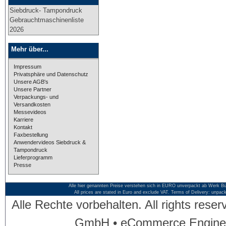
Siebdruck- Tampondruck
Gebrauchtmaschinenliste
2026
Mehr über...
Impressum
Privatsphäre und Datenschutz
Unsere AGB's
Unsere Partner
Verpackungs- und
Versandkosten
Messevideos
Karriere
Kontakt
Faxbestellung
Anwendervideos Siebdruck &
Tampondruck
Lieferprogramm
Presse
Alle hier genannten Preise verstehen sich in EURO unverpackt ab Werk Bü
All prices are stated in Euro and exclude VAT. Terms of Delivery: unpac
Alle Rechte vorbehalten. All rights res
GmbH • eCommerce Engine