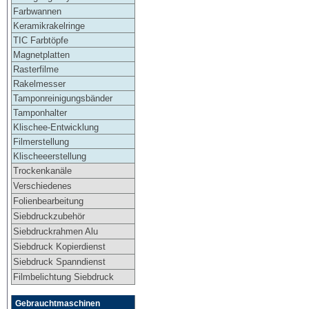
Farbwannen
Keramikrakelringe
TIC Farbtöpfe
Magnetplatten
Rasterfilme
Rakelmesser
Tamponreinigungsbänder
Tamponhalter
Klischee-Entwicklung
Filmerstellung
Klischeeerstellung
Trockenkanäle
Verschiedenes
Folienbearbeitung
Siebdruckzubehör
Siebdruckrahmen Alu
Siebdruck Kopierdienst
Siebdruck Spanndienst
Filmbelichtung Siebdruck
Gebrauchtmaschinen