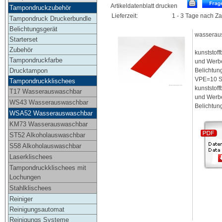
Artikeldatenblatt drucken
Tampondruckzubehör
Lieferzeit:
1 - 3 Tage nach Z
Tampondruck Druckerbundle
Belichtungsgerät
wasserau
Starterset
Zubehör
kunststoff
Tampondruckfarbe
und Werbe
Drucktampon
Belichtun
VPE=10 St
Tampondruckklischees
kunststoff
T17 Wasserauswaschbar
und Werbe
WS43 Wasserauswaschbar
Belichtun
WSA52 Wasserauswaschbar
KM73 Wasserauswaschbar
ST52 Alkoholauswaschbar
S58 Alkoholauswaschbar
Laserklischees
Tampondruckklischees mit
Lochungen
Stahlklischees
Reiniger
Reinigungsautomat
Reinigungs Systeme