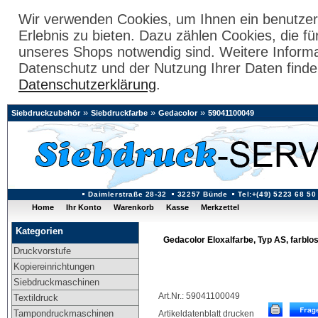
Wir verwenden Cookies, um Ihnen ein benutzer
Erlebnis zu bieten. Dazu zählen Cookies, die fü
unseres Shops notwendig sind. Weitere Inform
Datenschutz und der Nutzung Ihrer Daten finde
Datenschutzerklärung
.
»
»
»
Siebdruckzubehör
Siebdruckfarbe
Gedacolor
59041100049
Daimlerstraße 28-32
32257 Bünde
Tel:+(49) 5223 68 50
Home
Ihr Konto
Warenkorb
Kasse
Merkzettel
Kategorien
Gedacolor Eloxalfarbe, Typ AS, farblos
Druckvorstufe
Kopiereinrichtungen
Siebdruckmaschinen
Art.Nr.: 59041100049
Textildruck
Tampondruckmaschinen
Artikeldatenblatt drucken