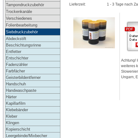
Lieferzeit:
1 - 3 Tage nach Z
Tampondruckzubehör
Trockenkanäle
Verschiedenes
Folienbearbeitung
Siebdruckzubehör
Abdeckstift
Beschichtungsrinne
Entfetter
Entschichter
Achtung! 
Fadenzähler
weiteres 
Farbfächer
Slowenien
Ungarn, E
Geisterbildentferner
Handschuh
Handwaschpaste
Härter
Kapillarfilm
Klebebänder
Kleber
Klingen
Kopierschicht
Leergebinde/Mixbecher