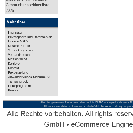
Gebrauchtmaschinenliste
2026
Mehr über...
Impressum
Privatsphäre und Datenschutz
Unsere AGB's
Unsere Partner
Verpackungs- und
Versandkosten
Messevideos
Karriere
Kontakt
Faxbestellung
Anwendervideos Siebdruck &
Tampondruck
Lieferprogramm
Presse
Alle hier genannten Preise verstehen sich in EURO unverpackt ab Werk Bü
All prices are stated in Euro and exclude VAT. Terms of Delivery: unpac
Alle Rechte vorbehalten. All rights res
GmbH • eCommerce Engine