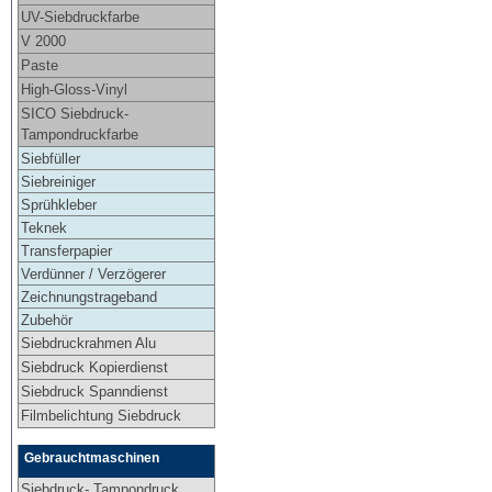
UV-Siebdruckfarbe
V 2000
Paste
High-Gloss-Vinyl
SICO Siebdruck-
Tampondruckfarbe
Siebfüller
Siebreiniger
Sprühkleber
Teknek
Transferpapier
Verdünner / Verzögerer
Zeichnungstrageband
Zubehör
Siebdruckrahmen Alu
Siebdruck Kopierdienst
Siebdruck Spanndienst
Filmbelichtung Siebdruck
Gebrauchtmaschinen
Siebdruck- Tampondruck