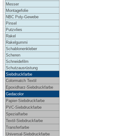
Messer
Montagefolie
NBC Poly-Gewebe
Pinsel
Putzvlies
Rakel
Rakelgummi
Schablonenkleber
Scheren
Schneidefilm
Schutzausrüstung
Siebdruckfarbe
Colormatch Textil
Epoxidharz-Siebdruckfarbe
Gedacolor
Papier-Siebdruckfarbe
PVC-Siebdruckfarbe
Spezialfarbe
Textil-Siebdruckfarbe
Transferfarbe
Universal-Siebdruckfarbe