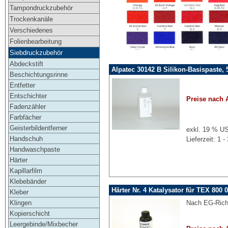
Tampondruckzubehör
Trockenkanäle
Verschiedenes
Folienbearbeitung
Siebdruckzubehör
Abdeckstift
Alpatec 30142 B Silikon-Basispaste, 
Beschichtungsrinne
Entfetter
Entschichter
Preise nach 
Fadenzähler
Farbfächer
Geisterbildentferner
exkl. 19 % US
Handschuh
Lieferzeit: 1
Handwaschpaste
Härter
Kapillarfilm
Klebebänder
Härter Nr. 4 Katalysator für TEX 800 
Kleber
Nach EG-Richt
Klingen
Kopierschicht
Leergebinde/Mixbecher