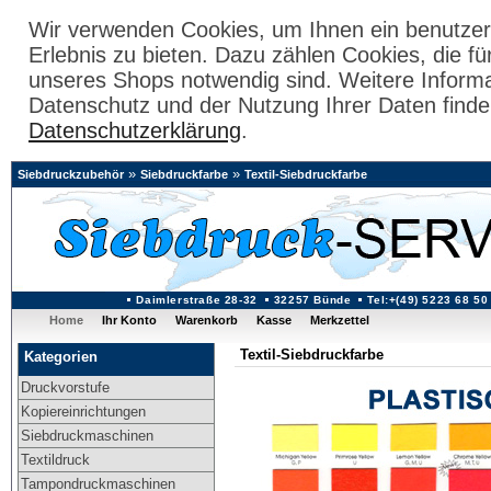
Wir verwenden Cookies, um Ihnen ein benutzer
Erlebnis zu bieten. Dazu zählen Cookies, die fü
unseres Shops notwendig sind. Weitere Inform
Datenschutz und der Nutzung Ihrer Daten finde
Datenschutzerklärung
.
»
»
Siebdruckzubehör
Siebdruckfarbe
Textil-Siebdruckfarbe
Daimlerstraße 28-32
32257 Bünde
Tel:+(49) 5223 68 50
Home
Ihr Konto
Warenkorb
Kasse
Merkzettel
Textil-Siebdruckfarbe
Kategorien
Druckvorstufe
Kopiereinrichtungen
Siebdruckmaschinen
Textildruck
Tampondruckmaschinen