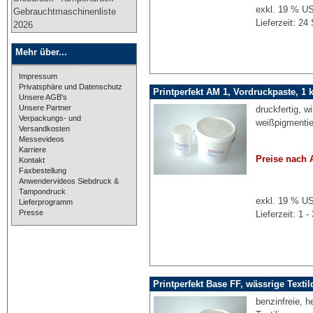
exkl. 19 % US
Gebrauchtmaschinenliste
Lieferzeit: 2
2026
Mehr über...
Impressum
Privatsphäre und Datenschutz
Printperfekt AM 1, Vordruckpaste, 1 
Unsere AGB's
Unsere Partner
druckfertig, w
Verpackungs- und
weißpigmentie
Versandkosten
Messevideos
Karriere
Preise nach 
Kontakt
Faxbestellung
Anwendervideos Siebdruck &
Tampondruck
exkl. 19 % US
Lieferprogramm
Presse
Lieferzeit: 1
Printperfekt Base FF, wässrige Texti
benzinfreie, h