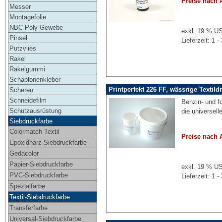
Preise nach 
Messer
Montagefolie
NBC Poly-Gewebe
exkl. 19 % US
Pinsel
Lieferzeit: 1
Putzvlies
Rakel
Rakelgummi
Schablonenkleber
Printperfekt 226 FF, wässrige Textild
Scheren
Schneidefilm
Benzin- und f
Schutzausrüstung
die universell
Siebdruckfarbe
Colormatch Textil
Preise nach 
Epoxidharz-Siebdruckfarbe
Gedacolor
Papier-Siebdruckfarbe
exkl. 19 % US
PVC-Siebdruckfarbe
Lieferzeit: 1
Spezialfarbe
Textil-Siebdruckfarbe
Transferfarbe
Universal-Siebdruckfarbe