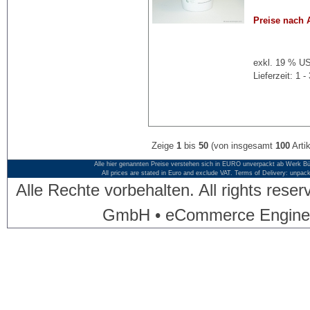
Preise nach 
exkl. 19 % US
Lieferzeit: 1
Zeige
1
bis
50
(von insgesamt
100
Artik
Alle hier genannten Preise verstehen sich in EURO unverpackt ab Werk Bü
All prices are stated in Euro and exclude VAT. Terms of Delivery: unpac
Alle Rechte vorbehalten. All rights res
GmbH • eCommerce Engine