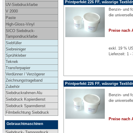
Printperfekt 226 FF, wässrige Textild
UV-Siebdruckfarbe
Benzin- und f
V 2000
die universell
Paste
High-Gloss-Vinyl
Preise nach 
SICO Siebdruck-
Tampondruckfarbe
Siebfüller
exkl. 19 % US
Siebreiniger
Lieferzeit: 1
Sprühkleber
Teknek
Transferpapier
Verdünner / Verzögerer
Zeichnungstrageband
Printperfekt 226 FF, wässrige Textild
Zubehör
Siebdruckrahmen Alu
Benzin- und f
Siebdruck Kopierdienst
die universell
Siebdruck Spanndienst
Filmbelichtung Siebdruck
Preise nach 
Gebrauchtmaschinen
Siebdruck- Tampondruck