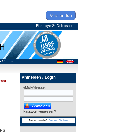
Verstanden
Eickmeyer24 Onlineshop
r24.com
Anmelden / Login
tbar!
eMail-Adresse:
Passwort vergessen?
Neuer Kunde?
Starten Sie hier.
oHS-