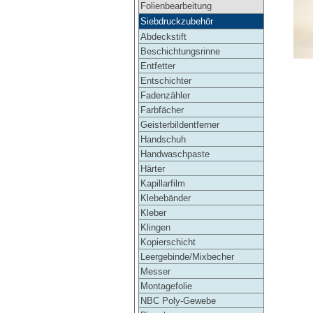
Folienbearbeitung
Siebdruckzubehör
Abdeckstift
Beschichtungsrinne
Entfetter
Entschichter
Fadenzähler
Farbfächer
Geisterbildentferner
Handschuh
Handwaschpaste
Härter
Kapillarfilm
Klebebänder
Kleber
Klingen
Kopierschicht
Leergebinde/Mixbecher
Messer
Montagefolie
NBC Poly-Gewebe