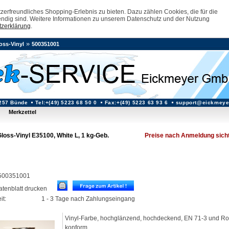
erfreundliches Shopping-Erlebnis zu bieten. Dazu zählen Cookies, die für die
ndig sind. Weitere Informationen zu unserem Datenschutz und der Nutzung
zerklärung
.
»
oss-Vinyl
500351001
257 Bünde
Tel:+(49) 5223 68 50 0
Fax:+(49) 5223 63 93 6
support@eickmeye
Merkzettel
loss-Vinyl E35100, White L, 1 kg-Geb.
Preise nach Anmeldung sich
: 500351001
datenblatt drucken
it:
1 - 3 Tage nach Zahlungseingang
Vinyl-Farbe, hochglänzend, hochdeckend, EN 71-3 und R
konform