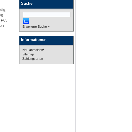
Suche
dig,
ug
, PC,
ven
Erweiterte Suche »
Informationen
Neu anmelden!
Sitemap
Zahlungsarten