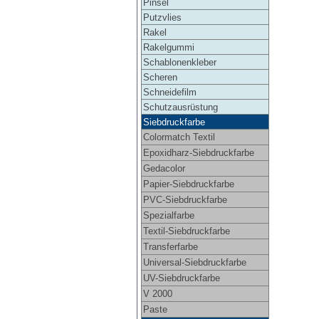
Pinsel
Putzvlies
Rakel
Rakelgummi
Schablonenkleber
Scheren
Schneidefilm
Schutzausrüstung
Siebdruckfarbe
Colormatch Textil
Epoxidharz-Siebdruckfarbe
Gedacolor
Papier-Siebdruckfarbe
PVC-Siebdruckfarbe
Spezialfarbe
Textil-Siebdruckfarbe
Transferfarbe
Universal-Siebdruckfarbe
UV-Siebdruckfarbe
V 2000
Paste