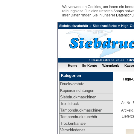
Wir verwenden Cookies, um Ihnen ein benutz
reibungslose Funktion unseres Shops notwe
Ihrer Daten finden Sie in unserer
Datenschut
»
»
Siebdruckzubehör
Siebdruckfarbe
High-Gl
Daimlerstraße 28-32
32
Home
Ihr Konto
Warenkorb
Kasse
Kategorien
High-G
Druckvorstufe
Kopiereinrichtungen
Siebdruckmaschinen
Art.Nr.
Textildruck
Tampondruckmaschinen
Artikel
Lieferze
Tampondruckzubehör
Trockenkanäle
Verschiedenes