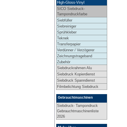
High-Gloss-Vinyl
SICO Siebdruck-
Tampondruckfarbe
Siebfüller
Siebreiniger
Sprühkleber
Teknek
Transferpapier
Verdünner / Verzögerer
Zeichnungstrageband
Zubehör
Siebdruckrahmen Alu
Siebdruck Kopierdienst
Siebdruck Spanndienst
Filmbelichtung Siebdruck
Gebrauchtmaschinen
Siebdruck- Tampondruck
Gebrauchtmaschinenliste
2026