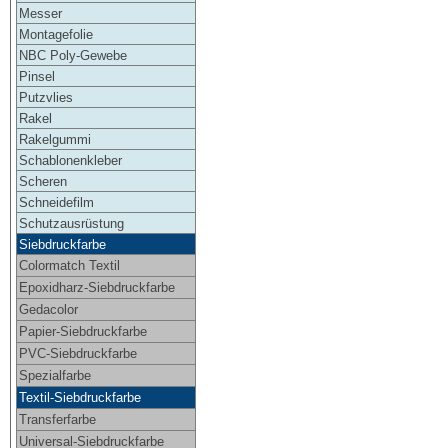
Messer
Montagefolie
NBC Poly-Gewebe
Pinsel
Putzvlies
Rakel
Rakelgummi
Schablonenkleber
Scheren
Schneidefilm
Schutzausrüstung
Siebdruckfarbe
Colormatch Textil
Epoxidharz-Siebdruckfarbe
Gedacolor
Papier-Siebdruckfarbe
PVC-Siebdruckfarbe
Spezialfarbe
Textil-Siebdruckfarbe
Transferfarbe
Universal-Siebdruckfarbe