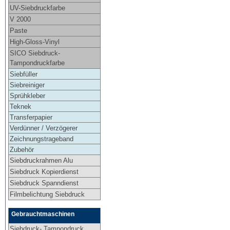
UV-Siebdruckfarbe
V 2000
Paste
High-Gloss-Vinyl
SICO Siebdruck-
Tampondruckfarbe
Siebfüller
Siebreiniger
Sprühkleber
Teknek
Transferpapier
Verdünner / Verzögerer
Zeichnungstrageband
Zubehör
Siebdruckrahmen Alu
Siebdruck Kopierdienst
Siebdruck Spanndienst
Filmbelichtung Siebdruck
Gebrauchtmaschinen
Siebdruck- Tampondruck