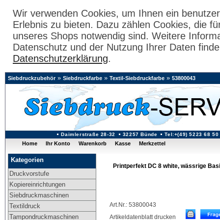
Wir verwenden Cookies, um Ihnen ein benutzer
Erlebnis zu bieten. Dazu zählen Cookies, die fü
unseres Shops notwendig sind. Weitere Inform
Datenschutz und der Nutzung Ihrer Daten finde
Datenschutzerklärung
.
»
»
»
Siebdruckzubehör
Siebdruckfarbe
Textil-Siebdruckfarbe
53800043
Daimlerstraße 28-32
32257 Bünde
Tel:+(49) 5223 68 50
Home
Ihr Konto
Warenkorb
Kasse
Merkzettel
Kategorien
Printperfekt DC 8 white, wässrige Bas
Druckvorstufe
Kopiereinrichtungen
Siebdruckmaschinen
Art.Nr.: 53800043
Textildruck
Tampondruckmaschinen
Artikeldatenblatt drucken