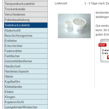
Lieferzeit:
1 - 3 Tage nach Z
Tampondruckzubehör
Trockenkanäle
deckende 
Verschiedenes
ätzfähigen
Folienbearbeitung
Siebdruckzubehör
Gut verdr
kann, für 
Abdeckstift
guten Ech
Beschichtungsrinne
Entfetter
Entschichter
Fadenzähler
Farbfächer
Geisterbildentferner
Handschuh
Handwaschpaste
Härter
Kapillarfilm
Klebebänder
Kleber
Klingen
Kopierschicht
Leergebinde/Mixbecher