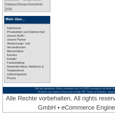
Gebrauchtmaschinenliste
2026
Mehr über...
Impressum
Privatsphäre und Datenschutz
Unsere AGB's
Unsere Partner
Verpackungs- und
Versandkosten
Messevideos
Karriere
Kontakt
Faxbestellung
Anwendervideos Siebdruck &
Tampondruck
Lieferprogramm
Presse
Alle hier genannten Preise verstehen sich in EURO unverpackt ab Werk Bü
All prices are stated in Euro and exclude VAT. Terms of Delivery: unpac
Alle Rechte vorbehalten. All rights res
GmbH • eCommerce Engine