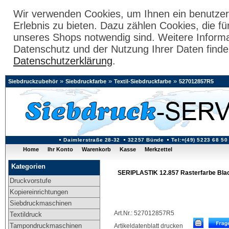
Wir verwenden Cookies, um Ihnen ein benutzer
Erlebnis zu bieten. Dazu zählen Cookies, die fü
unseres Shops notwendig sind. Weitere Inform
Datenschutz und der Nutzung Ihrer Daten finde
Datenschutzerklärung
.
»
»
»
Siebdruckzubehör
Siebdruckfarbe
Textil-Siebdruckfarbe
527012857R5
Daimlerstraße 28-32
32257 Bünde
Tel:+(49) 5223 68 50
Home
Ihr Konto
Warenkorb
Kasse
Merkzettel
Kategorien
SERIPLASTIK 12.857 Rasterfarbe Blac
Druckvorstufe
Kopiereinrichtungen
Siebdruckmaschinen
Art.Nr.: 527012857R5
Textildruck
Tampondruckmaschinen
Artikeldatenblatt drucken