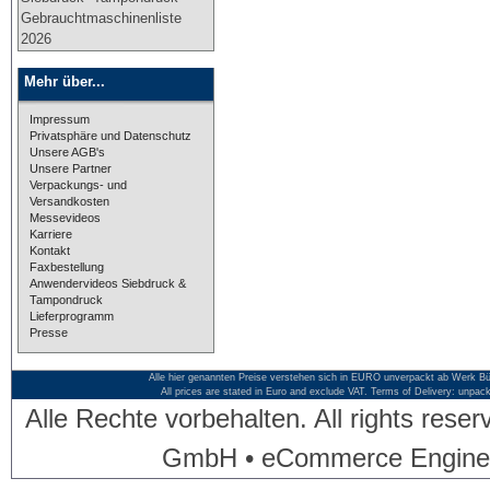
Gebrauchtmaschinenliste
2026
Mehr über...
Impressum
Privatsphäre und Datenschutz
Unsere AGB's
Unsere Partner
Verpackungs- und
Versandkosten
Messevideos
Karriere
Kontakt
Faxbestellung
Anwendervideos Siebdruck &
Tampondruck
Lieferprogramm
Presse
Alle hier genannten Preise verstehen sich in EURO unverpackt ab Werk Bü
All prices are stated in Euro and exclude VAT. Terms of Delivery: unpac
Alle Rechte vorbehalten. All rights res
GmbH • eCommerce Engine