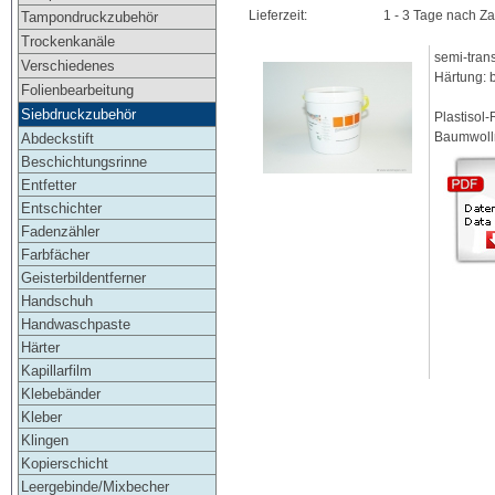
Lieferzeit:
1 - 3 Tage nach Z
Tampondruckzubehör
Trockenkanäle
semi-trans
Verschiedenes
Härtung: 
Folienbearbeitung
Siebdruckzubehör
Plastisol
Baumwollm
Abdeckstift
Beschichtungsrinne
Entfetter
Entschichter
Fadenzähler
Farbfächer
Geisterbildentferner
Handschuh
Handwaschpaste
Härter
Kapillarfilm
Klebebänder
Kleber
Klingen
Kopierschicht
Leergebinde/Mixbecher