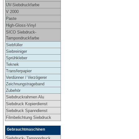
UV-Siebdruckfarbe
V 2000
Paste
High-Gloss-Vinyl
SICO Siebdruck-
Tampondruckfarbe
Siebfüller
Siebreiniger
Sprühkleber
Teknek
Transferpapier
Verdünner / Verzögerer
Zeichnungstrageband
Zubehör
Siebdruckrahmen Alu
Siebdruck Kopierdienst
Siebdruck Spanndienst
Filmbelichtung Siebdruck
Gebrauchtmaschinen
Siebdruck- Tampondruck