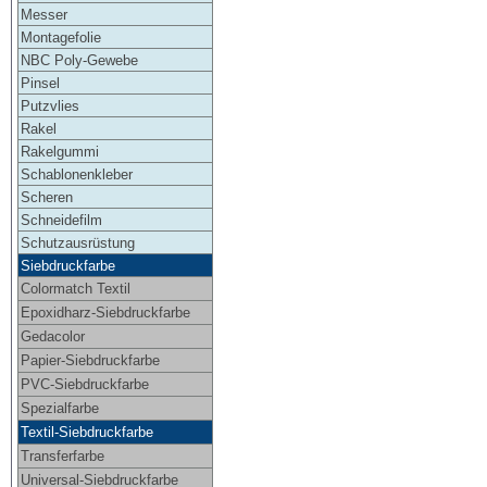
Messer
Montagefolie
NBC Poly-Gewebe
Pinsel
Putzvlies
Rakel
Rakelgummi
Schablonenkleber
Scheren
Schneidefilm
Schutzausrüstung
Siebdruckfarbe
Colormatch Textil
Epoxidharz-Siebdruckfarbe
Gedacolor
Papier-Siebdruckfarbe
PVC-Siebdruckfarbe
Spezialfarbe
Textil-Siebdruckfarbe
Transferfarbe
Universal-Siebdruckfarbe