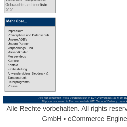
Gebrauchtmaschinenliste
2026
Mehr über...
Impressum
Privatsphäre und Datenschutz
Unsere AGB's
Unsere Partner
Verpackungs- und
Versandkosten
Messevideos
Karriere
Kontakt
Faxbestellung
Anwendervideos Siebdruck &
Tampondruck
Lieferprogramm
Presse
Alle hier genannten Preise verstehen sich in EURO unverpackt ab Werk Bü
All prices are stated in Euro and exclude VAT. Terms of Delivery: unpac
Alle Rechte vorbehalten. All rights res
GmbH • eCommerce Engine