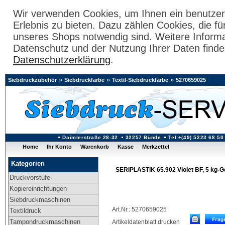
Wir verwenden Cookies, um Ihnen ein benutzer
Erlebnis zu bieten. Dazu zählen Cookies, die fü
unseres Shops notwendig sind. Weitere Inform
Datenschutz und der Nutzung Ihrer Daten finde
Datenschutzerklärung
.
»
»
»
Siebdruckzubehör
Siebdruckfarbe
Textil-Siebdruckfarbe
5270659025
Daimlerstraße 28-32
32257 Bünde
Tel:+(49) 5223 68 50
Home
Ihr Konto
Warenkorb
Kasse
Merkzettel
Kategorien
SERIPLASTIK 65.902 Violet BF, 5 kg-G
Druckvorstufe
Kopiereinrichtungen
Siebdruckmaschinen
Art.Nr.: 5270659025
Textildruck
Tampondruckmaschinen
Artikeldatenblatt drucken