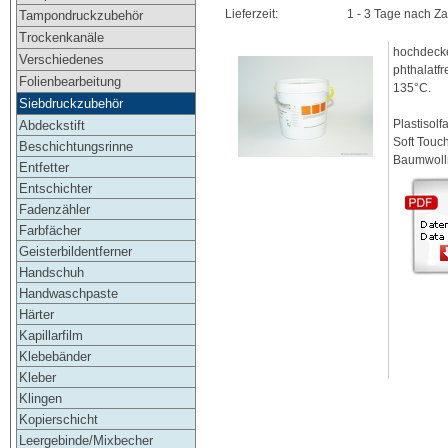
Lieferzeit:
1 - 3 Tage nach Z
Tampondruckzubehör
Trockenkanäle
hochdecke
Verschiedenes
phthalatfr
Folienbearbeitung
135°C.
Siebdruckzubehör
Plastisolf
Abdeckstift
Soft Touc
Beschichtungsrinne
Baumwollm
Entfetter
Entschichter
Fadenzähler
Farbfächer
Geisterbildentferner
Handschuh
Handwaschpaste
Härter
Kapillarfilm
Klebebänder
Kleber
Klingen
Kopierschicht
Leergebinde/Mixbecher