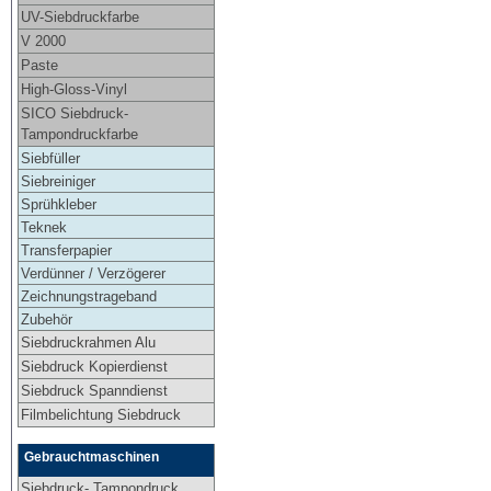
UV-Siebdruckfarbe
V 2000
Paste
High-Gloss-Vinyl
SICO Siebdruck-
Tampondruckfarbe
Siebfüller
Siebreiniger
Sprühkleber
Teknek
Transferpapier
Verdünner / Verzögerer
Zeichnungstrageband
Zubehör
Siebdruckrahmen Alu
Siebdruck Kopierdienst
Siebdruck Spanndienst
Filmbelichtung Siebdruck
Gebrauchtmaschinen
Siebdruck- Tampondruck