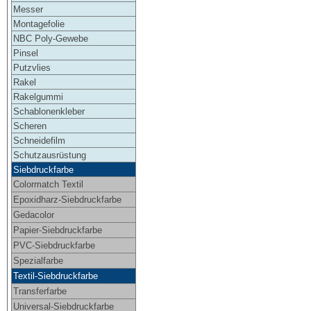
Messer
Montagefolie
NBC Poly-Gewebe
Pinsel
Putzvlies
Rakel
Rakelgummi
Schablonenkleber
Scheren
Schneidefilm
Schutzausrüstung
Siebdruckfarbe
Colormatch Textil
Epoxidharz-Siebdruckfarbe
Gedacolor
Papier-Siebdruckfarbe
PVC-Siebdruckfarbe
Spezialfarbe
Textil-Siebdruckfarbe
Transferfarbe
Universal-Siebdruckfarbe