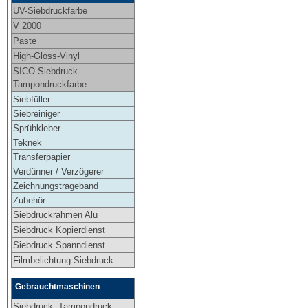
UV-Siebdruckfarbe
V 2000
Paste
High-Gloss-Vinyl
SICO Siebdruck-
Tampondruckfarbe
Siebfüller
Siebreiniger
Sprühkleber
Teknek
Transferpapier
Verdünner / Verzögerer
Zeichnungstrageband
Zubehör
Siebdruckrahmen Alu
Siebdruck Kopierdienst
Siebdruck Spanndienst
Filmbelichtung Siebdruck
Gebrauchtmaschinen
Siebdruck- Tampondruck