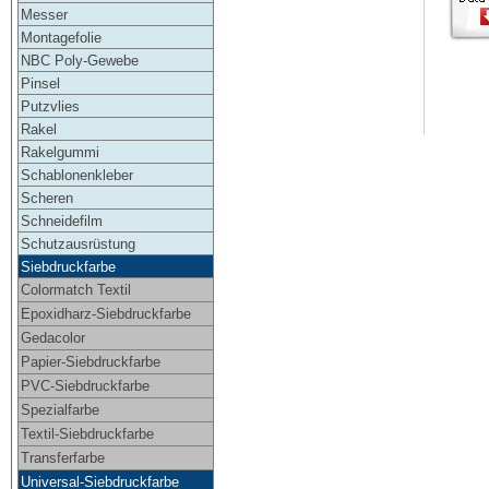
Messer
Montagefolie
NBC Poly-Gewebe
Pinsel
Putzvlies
Rakel
Rakelgummi
Schablonenkleber
Scheren
Schneidefilm
Schutzausrüstung
Siebdruckfarbe
Colormatch Textil
Epoxidharz-Siebdruckfarbe
Gedacolor
Papier-Siebdruckfarbe
PVC-Siebdruckfarbe
Spezialfarbe
Textil-Siebdruckfarbe
Transferfarbe
Universal-Siebdruckfarbe