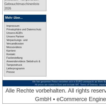
Gebrauchtmaschinenliste
2026
Mehr über...
Impressum
Privatsphäre und Datenschutz
Unsere AGB's
Unsere Partner
Verpackungs- und
Versandkosten
Messevideos
Karriere
Kontakt
Faxbestellung
Anwendervideos Siebdruck &
Tampondruck
Lieferprogramm
Presse
Alle hier genannten Preise verstehen sich in EURO unverpackt ab Werk Bü
All prices are stated in Euro and exclude VAT. Terms of Delivery: unpac
Alle Rechte vorbehalten. All rights res
GmbH • eCommerce Engine