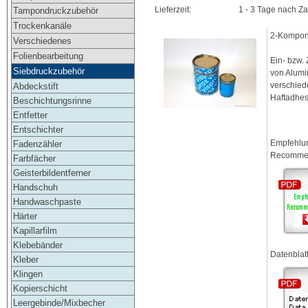
Lieferzeit:
1 - 3 Tage nach Z
Tampondruckzubehör
Trockenkanäle
2-Kompon
Verschiedenes
Folienbearbeitung
Ein- bzw.
Siebdruckzubehör
von Alumi
verschied
Abdeckstift
Haftadhesi
Beschichtungsrinne
Entfetter
Entschichter
Empfehlun
Fadenzähler
Recommen
Farbfächer
Geisterbildentferner
Handschuh
Handwaschpaste
Härter
Kapillarfilm
Klebebänder
Datenblat
Kleber
Klingen
Kopierschicht
Leergebinde/Mixbecher