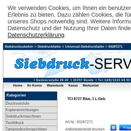
Wir verwenden Cookies, um Ihnen ein benutzer
Erlebnis zu bieten. Dazu zählen Cookies, die fü
unseres Shops notwendig sind. Weitere Inform
Datenschutz und der Nutzung Ihrer Daten finde
Datenschutzerklärung
.
»
»
»
Siebdruckzubehör
Siebdruckfarbe
Universal-Siebdruckfarbe
50287271
Daimlerstraße 28-32
32257 Bünde
Tel:+(49) 5223 68 50
Home
Ihr Konto
Warenkorb
Kasse
Merkzettel
Kategorien
TCI 8727 Blue, 1 L-Geb.
Druckvorstufe
Kopiereinrichtungen
Siebdruckmaschinen
Art.Nr.: 50287271
Textildruck
Tampondruckmaschinen
Artikeldatenblatt drucken