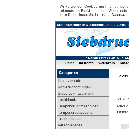
Wir verwenden Cookies, um Ihnen ein benutz
reibungslose Funktion unseres Shops notwe
Ihrer Daten finden Sie in unserer
Datenschut
»
»
Siebdruckzubehör
Siebdruckfarbe
V 2000
Daimlerstraße 28-32
32
Home
Ihr Konto
Warenkorb
Kasse
Kategorien
V 204
Druckvorstufe
Kopiereinrichtungen
Siebdruckmaschinen
Art.Nr.
Textildruck
Tampondruckmaschinen
Artikel
Lieferze
Tampondruckzubehör
Trockenkanäle
Verschiedenes