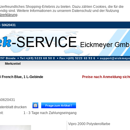
erfreundliches Shopping-Erlebnis zu bieten. Dazu zählen Cookies, die für die
ndig sind. Weitere Informationen zu unserem Datenschutz und der Nutzung
zerklärung
.
»
50620431
257 Bünde
Tel:+(49) 5223 68 50 0
Fax:+(49) 5223 63 93 6
support@eickmeye
Merkzettel
3 French Blue, 1 L-Gebinde
Preise nach Anmeldung sich
: 50620431
datenblatt drucken
it:
1 - 3 Tage nach Zahlungseingang
Vipro 2000 Polysterolfarbe