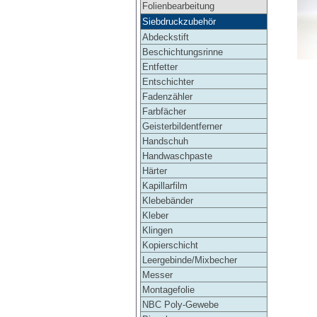
Folienbearbeitung
Siebdruckzubehör
Abdeckstift
Beschichtungsrinne
Entfetter
Entschichter
Fadenzähler
Farbfächer
Geisterbildentferner
Handschuh
Handwaschpaste
Härter
Kapillarfilm
Klebebänder
Kleber
Klingen
Kopierschicht
Leergebinde/Mixbecher
Messer
Montagefolie
NBC Poly-Gewebe