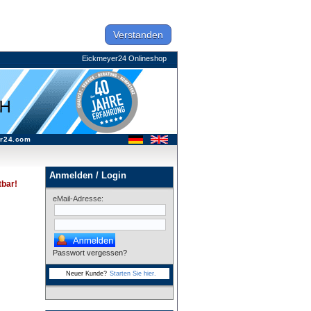
Verstanden
Eickmeyer24 Onlineshop
r24.com
Anmelden / Login
tbar!
eMail-Adresse:
Passwort vergessen?
Neuer Kunde?
Starten Sie hier.