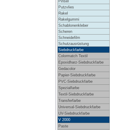
Pinsel
Putzvlies
Rakel
Rakelgummi
Schablonenkleber
Scheren
Schneidefilm
Schutzausrüstung
Siebdruckfarbe
Colormatch Textil
Epoxidharz-Siebdruckfarbe
Gedacolor
Papier-Siebdruckfarbe
PVC-Siebdruckfarbe
Spezialfarbe
Textil-Siebdruckfarbe
Transferfarbe
Universal-Siebdruckfarbe
UV-Siebdruckfarbe
V 2000
Paste