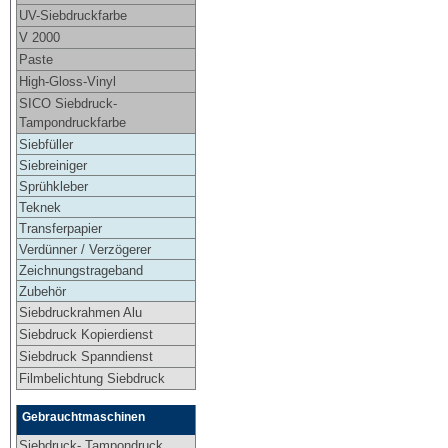
UV-Siebdruckfarbe
V 2000
Paste
High-Gloss-Vinyl
SICO Siebdruck-
Tampondruckfarbe
Siebfüller
Siebreiniger
Sprühkleber
Teknek
Transferpapier
Verdünner / Verzögerer
Zeichnungstrageband
Zubehör
Siebdruckrahmen Alu
Siebdruck Kopierdienst
Siebdruck Spanndienst
Filmbelichtung Siebdruck
Gebrauchtmaschinen
Siebdruck- Tampondruck