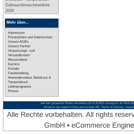
Gebrauchtmaschinenliste
2026
Mehr über...
Impressum
Privatsphäre und Datenschutz
Unsere AGB's
Unsere Partner
Verpackungs- und
Versandkosten
Messevideos
Karriere
Kontakt
Faxbestellung
Anwendervideos Siebdruck &
Tampondruck
Lieferprogramm
Presse
Alle hier genannten Preise verstehen sich in EURO unverpackt ab Werk Bü
All prices are stated in Euro and exclude VAT. Terms of Delivery: unpac
Alle Rechte vorbehalten. All rights res
GmbH • eCommerce Engine