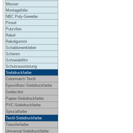
Messer
Montagefolie
NBC Poly-Gewebe
Pinsel
Putzvlies
Rakel
Rakelgummi
Schablonenkleber
Scheren
Schneidefilm
Schutzausrüstung
Siebdruckfarbe
Colormatch Textil
Epoxidharz-Siebdruckfarbe
Gedacolor
Papier-Siebdruckfarbe
PVC-Siebdruckfarbe
Spezialfarbe
Textil-Siebdruckfarbe
Transferfarbe
Universal-Siebdruckfarbe