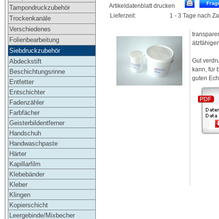
Artikeldatenblatt drucken
Tampondruckzubehör
Lieferzeit:
1 - 3 Tage nach Z
Trockenkanäle
Verschiedenes
transpare
Folienbearbeitung
ätzfähigen
Siebdruckzubehör
Gut verdr
Abdeckstift
kann, für 
Beschichtungsrinne
guten Ech
Entfetter
Entschichter
Fadenzähler
Farbfächer
Geisterbildentferner
Handschuh
Handwaschpaste
Härter
Kapillarfilm
Klebebänder
Kleber
Klingen
Kopierschicht
Leergebinde/Mixbecher