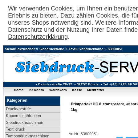
Wir verwenden Cookies, um Ihnen ein benutzer
Erlebnis zu bieten. Dazu zählen Cookies, die fü
unseres Shops notwendig sind. Weitere Inform
Datenschutz und der Nutzung Ihrer Daten finde
Datenschutzerklärung
.
»
»
»
Siebdruckzubehör
Siebdruckfarbe
Textil-Siebdruckfarbe
53800051
Daimlerstraße 28-32
32257 Bünde
Tel:+(49) 5223 68 50
Home
Ihr Konto
Warenkorb
Kasse
Merkzettel
Kategorien
Printperfekt DC 8, transparent, wässr
Druckvorstufe
1kg
Kopiereinrichtungen
Siebdruckmaschinen
Textildruck
Art.Nr.: 53800051
Tampondruckmaschinen